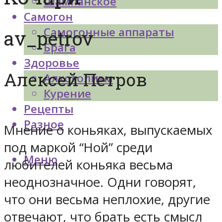
Шампанское
Самогон
Самогонные аппараты
av_petrov
Брага
Здоровье
Алексей Петров
Алкоголизм
Курение
Рецепты
Разное
Мнение о коньяках, выпускаемых
под маркой “Ной” среди
Меню
любителей коньяка весьма
неоднозначное. Одни говорят,
что они весьма неплохие, другие
отвечают, что брать есть смысл