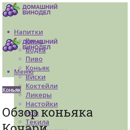
Напитки
Вино
Водка
Пиво
Коньяк
Меню
Виски
Коктейли
Коньяк
Ликеры
Настойки
Обзор коньяка
Ром
Текила
Кочари