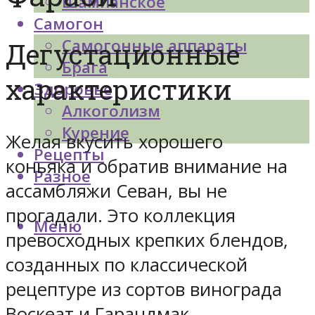
Шампанское
Самогон
Самогонные аппараты
Дегустационные
Брага
характеристики
Здоровье
Алкоголизм
Курение
Желая вкусить хорошего
Рецепты
коньяка и обратив внимание на
Разное
ассамбляжи Севан, вы не
прогадали. Это коллекция
Меню
превосходных крепких блендов,
созданных по классической
рецептуре из сортов винограда
Воскеат и Гарандмак