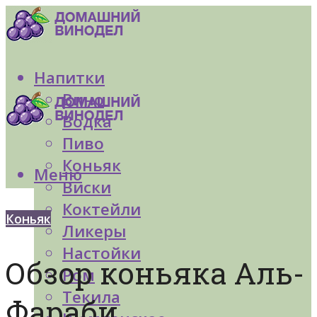
Напитки
Вино
Водка
Пиво
Коньяк
Меню
Виски
Коктейли
Коньяк
Ликеры
Настойки
Обзор коньяка Аль-
Ром
Текила
Фараби