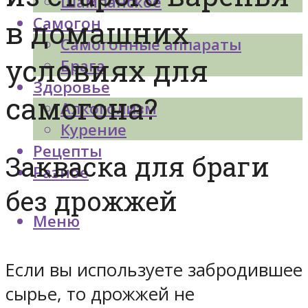
Шампанское
Самогон
в домашних
Самогонные аппараты
условиях для
Брага
Здоровье
самогона?
Алкоголизм
Курение
Рецепты
Закваска для браги
Разное
без дрожжей
Меню
Если вы используете забродившее
сырье, то дрожжей не