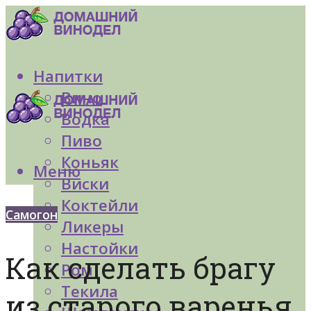
Напитки
Вино
Водка
Пиво
Коньяк
Меню
Виски
Коктейли
Самогон
Ликеры
Настойки
Как сделать брагу
Ром
Текила
из старого варенья