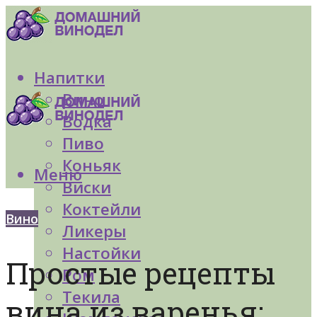
Напитки
Вино
Водка
Пиво
Коньяк
Меню
Виски
Коктейли
Вино
Ликеры
Настойки
Простые рецепты
Ром
Текила
вина из варенья: