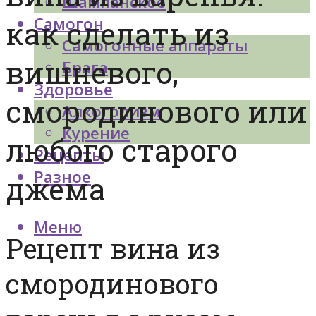
Шампанское
Самогон
как сделать из
Самогонные аппараты
вишневого,
Брага
Здоровье
смородинового или
Алкоголизм
Курение
любого старого
Рецепты
Разное
джема
Меню
Рецепт вина из
смородинового