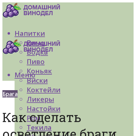
Напитки
Вино
Водка
Пиво
Коньяк
Меню
Виски
Коктейли
Брага
Ликеры
Настойки
Как сделать
Ром
Текила
осветление браги