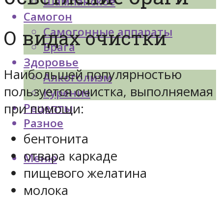
Шампанское
Самогон
Самогонные аппараты
О видах очистки
Брага
Здоровье
Наибольшей популярностью
Алкоголизм
пользуется очистка, выполняемая
Курение
при помощи:
Рецепты
Разное
бентонита
отвара каркаде
Меню
пищевого желатина
молока