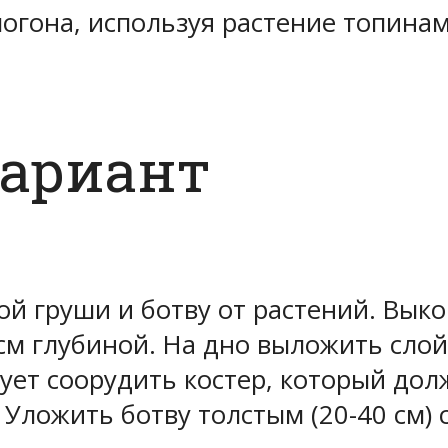
амогона, используя растение топина
вариант
ой груши и ботву от растений. Вык
см глубиной. На дно выложить слой
ует соорудить костер, который долж
. Уложить ботву толстым (20-40 см)