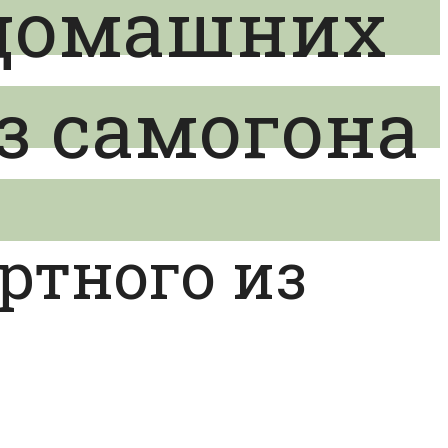
 домашних
з самогона
ртного из