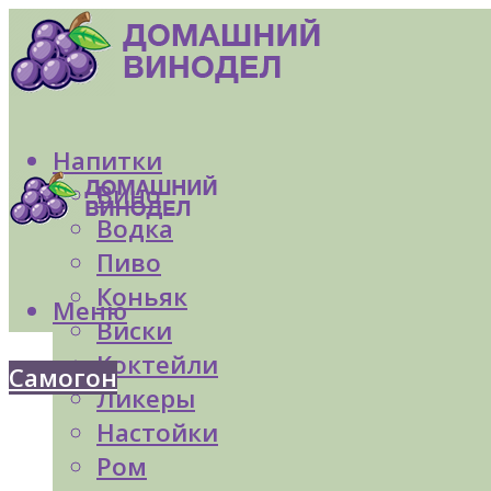
Напитки
Вино
Водка
Пиво
Коньяк
Меню
Виски
Коктейли
Самогон
Ликеры
Настойки
Ром