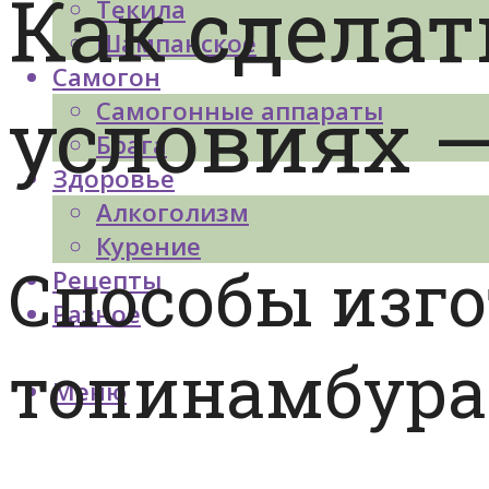
Как сделат
Текила
Шампанское
Самогон
условиях —
Самогонные аппараты
Брага
Здоровье
Алкоголизм
Курение
Способы изго
Рецепты
Разное
топинамбура
Меню