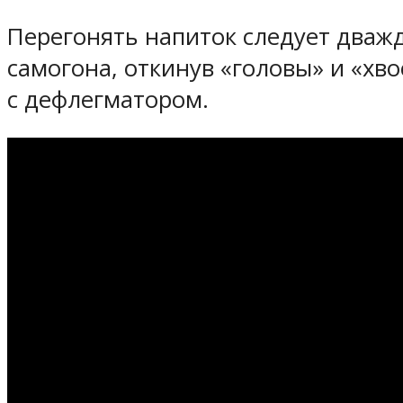
Перегонять напиток следует дважд
самогона, откинув «головы» и «хв
с дефлегматором.