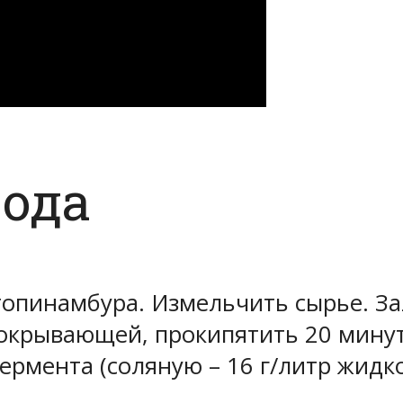
рода
топинамбура. Измельчить сырье. За
покрывающей, прокипятить 20 минут
ермента (соляную – 16 г/литр жидк