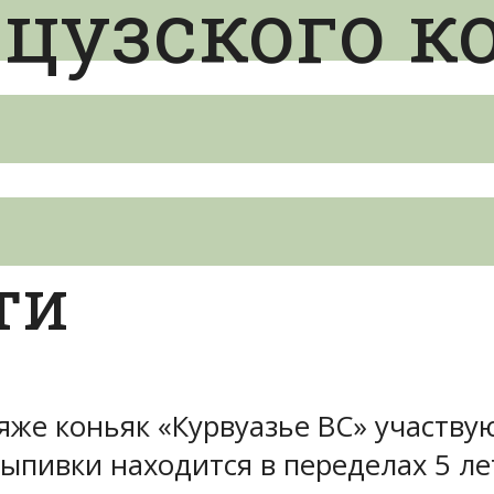
цузского к
ти
мбляже коньяк «Курвуазье ВС» участ
ыпивки находится в переделах 5 лет