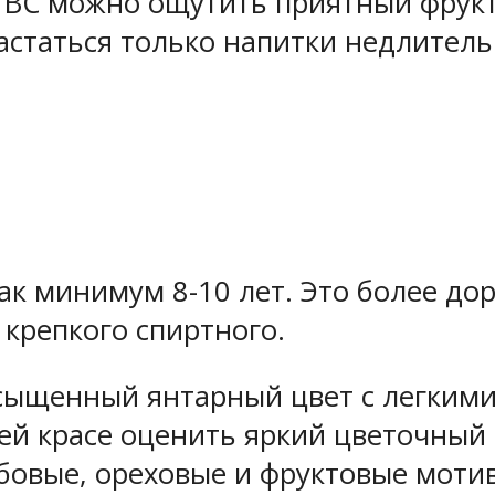
е ВС можно ощутить приятный фрук
вастаться только напитки недлител
как минимум 8-10 лет. Это более до
крепкого спиртного.
асыщенный янтарный цвет с легким
сей красе оценить яркий цветочный
бовые, ореховые и фруктовые моти