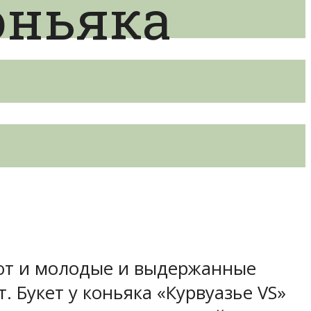
оньяка
вуют и молодые и выдержанные
. Букет у коньяка «Курвуазье VS»