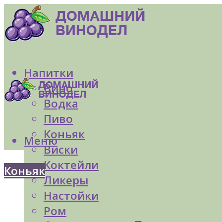
Напитки
Вино
Водка
Пиво
Коньяк
Меню
Виски
Коктейли
Коньяк
Ликеры
Настойки
Ром