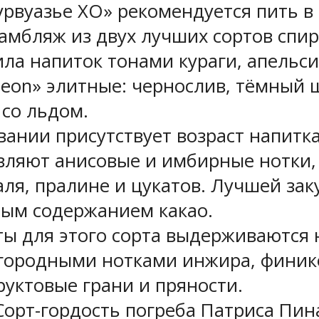
урвуазье ХО» рекомендуется пить в 
ссамбляж из двух лучших сортов спи
а напиток тонами кураги, апельси
oleon» элитные: чернослив, тёмный
 со льдом.
названии присутствует возраст напит
авляют анисовые и имбирные нотки
ля, пралине и цукатов. Лучшей зак
ым содержанием какао.
ирты для этого сорта выдерживаются 
городными нотками инжира, финик
уктовые грани и пряности.
0%. Сорт-гордость погреба Патриса Пи