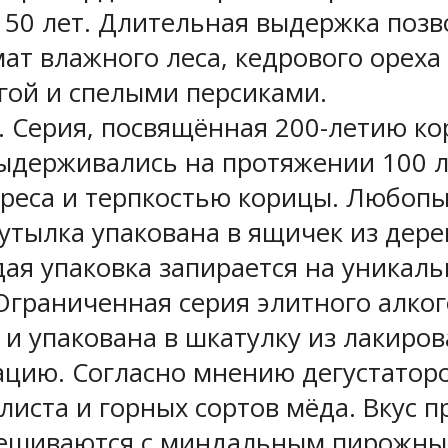
50 лет. Длительная выдержка позво
мат влажного леса, кедрового ореха
агой и спелыми персиками.
 42%. Серия, посвящённая 200-летию 
выдерживались на протяжении 100 л
ереса и терпкостью корицы. Любоп
утылка упакована в ящичек из дере
ая упаковка запирается на уникал
%. Ограниченная серия элитного алк
 и упакована в шкатулку из лакиров
ию. Согласно мнению дегустаторов
листа и горных сортов мёда. Вкус 
смешиваются с миндальным пирожны