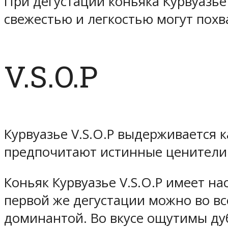
При дегустации коньяка Курвуазь
свежестью и легкостью могут пох
V.S.O.P
Курвуазье V.S.O.P выдерживается 
предпочитают истинные ценители 
Коньяк Курвуазье V.S.O.P имеет н
первой же дегустации можно во в
доминантой. Во вкусе ощутимы ду