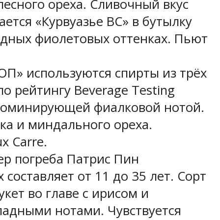
лесного ореха. Сливочный вкус
ется «Курвуазье ВС» в бутылку
одных фиолетовых оттенках. Пьют
СОП» используются спирты из трёх
о рейтингу Beverage Testing
с доминирующей фиалковой нотой.
ика и миндального ореха.
x Carre.
тер погреба Патрис Пин
составляет от 11 до 35 лет. Сорт
кет во главе с ирисом и
ладными нотами. Чувствуется