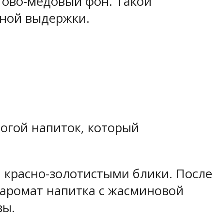
тово-медовый фон. Такой
ьной выдержки.
рогой напиток, который
и красно-золотистыми блики. После
 аромат напитка с жасминовой
вы.