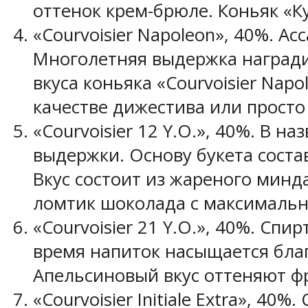
оттенок крем-брюле. Коньяк «К
«Courvoisier Napoleon», 40%. А
Многолетняя выдержка наградил
вкуса коньяка «Courvoisier Nap
качестве дижестива или просто
«Courvoisier 12 Y.O.», 40%. В 
выдержки. Основу букета сост
Вкус состоит из жареного минда
ломтик шоколада с максимальн
«Courvoisier 21 Y.O.», 40%. Сп
время напиток насыщается бла
Апельсиновый вкус оттеняют фр
«Courvoisier Initiale Extra», 4