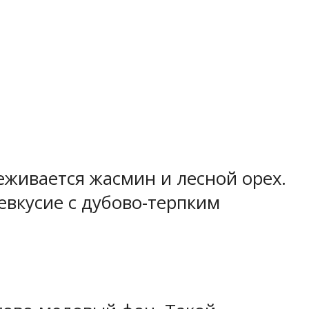
леживается жасмин и лесной орех.
евкусие с дубово-терпким