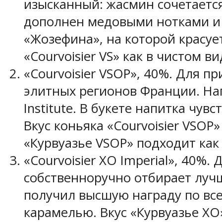
изысканный: жасмин сочетается
дополнен медовыми нотками и 
«Жозефина», на которой красуе
«Courvoisier VS» как в чистом ви
«Courvoisier VSOP», 40%. Для 
элитных регионов Франции. Нап
Institute. В букете напитка ч
Вкус коньяка «Courvoisier VSOP
«Курвуазье VSOP» подходит как о
«Courvoisier XO Imperial», 40%
собственноручно отбирает лучш
получил высшую награду по все
карамелью. Вкус «Курвуазье X