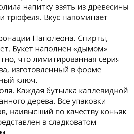
лила напитку взять из древесины
 и трюфеля. Вкус напоминает
коронации Наполеона. Спирты,
ет. Букет наполнен «дымом»
ытно, что лимитированная серия
ва, изготовленный в форме
ьный ключ.
оголя. Каждая бутылка каплевидной
анного дерева. Все упаковки
, наивысший по качеству коньяк
представлен в сладковатом
м.