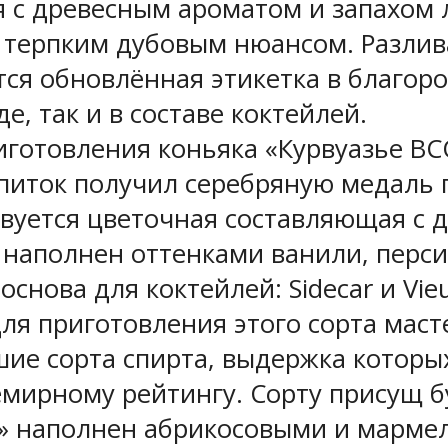
 с древесным ароматом и запахом 
терпким дубовым нюансом. Разлива
тся обновлённая этикетка в благор
де, так и в составе коктейлей.
приготовления коньяка «Курвуазье В
иток получил серебряную медаль п
увствуется цветочная составляющая 
» наполнен оттенками ванили, перс
снова для коктейлей: Sidecar и Vieu
. Для приготовления этого сорта мас
ие сорта спирта, выдержка которых 
мирному рейтингу. Сорту присущ бу
O» наполнен абрикосовыми и марме