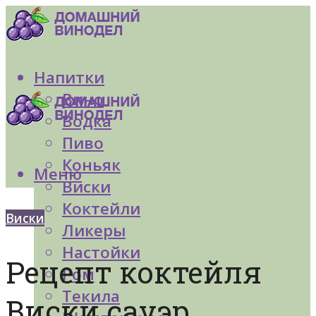
Напитки
Вино
Водка
Пиво
Коньяк
Меню
Виски
Коктейли
Виски
Ликеры
Настойки
Рецепт коктейля
Ром
Текила
Виски сауэр