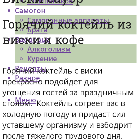
Шампанское
Самогон
Самогонные аппараты
Горячий коктейль из
Брага
виски и кофе
Здоровье
Алкоголизм
Курение
Рецепты
Горячий коктейль с виски
Разное
прекрасно подойдет для
угощения гостей за праздничным
Меню
столом. Коктейль согреет вас в
холодную погоду и придаст сил
уставшему организму и взбодрит
после тяжелого трудового дня.