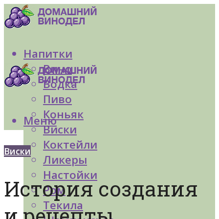
Напитки
Вино
Водка
Пиво
Коньяк
Меню
Виски
Коктейли
Виски
Ликеры
Настойки
История создания
Ром
Текила
и рецепты