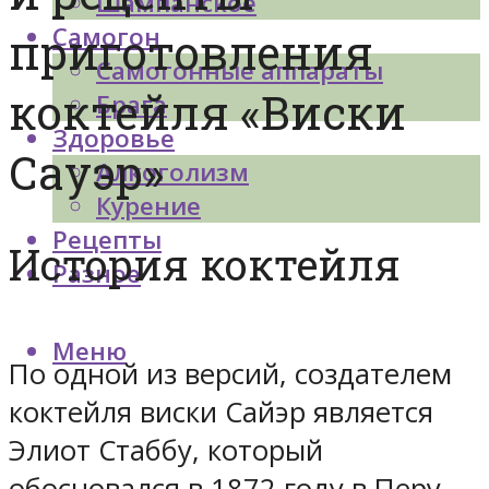
Шампанское
Самогон
приготовления
Самогонные аппараты
коктейля «Виски
Брага
Здоровье
Сауэр»
Алкоголизм
Курение
Рецепты
История коктейля
Разное
Меню
По одной из версий, создателем
коктейля виски Сайэр является
Элиот Стаббу, который
обосновался в 1872 году в Перу,