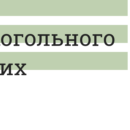
огольного
их