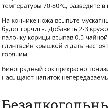
температуры 70-80ºС, разведите в
На кончике ножа всыпьте мускатны
будет горчить. Добавить 2-3 кру
палочку корицы всыпав 0,5 чайно
глинтвейн крышкой и дать настоят
горячим.
Виноградный сок прекрасно тониз
насыщают напиток непередаваемы
Безалкогольн