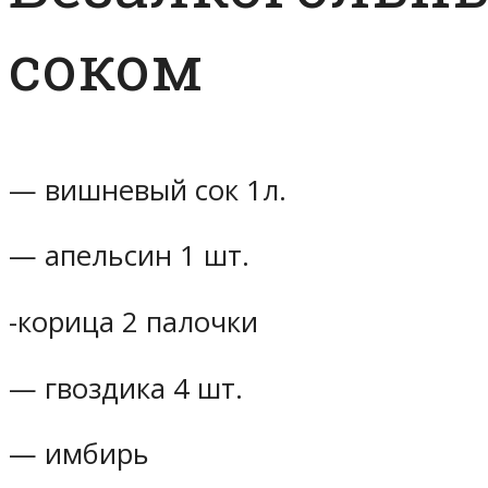
соком
— вишневый сок 1л.
— апельсин 1 шт.
-корица 2 палочки
— гвоздика 4 шт.
— имбирь