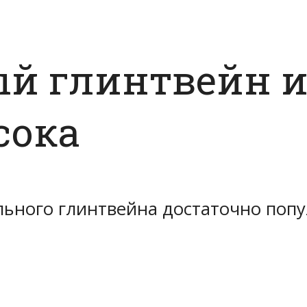
ый глинтвейн и
сока
льного глинтвейна достаточно попу