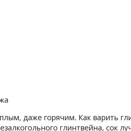
ожа
плым, даже горячим. Как варить гл
безалкогольного глинтвейна, сок лу