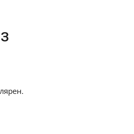
з
лярен.