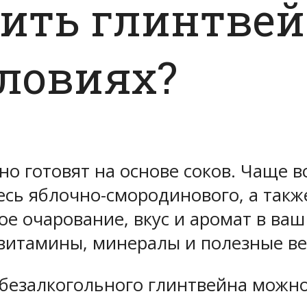
ить глинтвей
ловиях?
о готовят на основе соков. Чаще в
месь яблочно-смородинового, а так
е очарование, вкус и аромат в ваш 
витамины, минералы и полезные ве
 безалкогольного глинтвейна можн