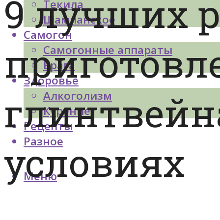
9 лучших 
Текила
Шампанское
Самогон
приготовл
Самогонные аппараты
Брага
Здоровье
глинтвейн
Алкоголизм
Курение
Рецепты
Разное
условиях
Меню