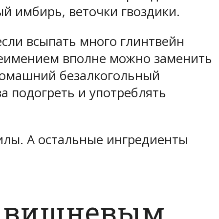
ый имбирь, веточки гвоздики.
если всыпать много глинтвейн
 неимением вполне можно заменить
 домашний безалкогольный
ва подогреть и употреблять
илы. А остальные ингредиенты
с вишневым