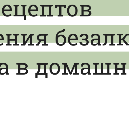
рецептов
ения безалк
а в домашн