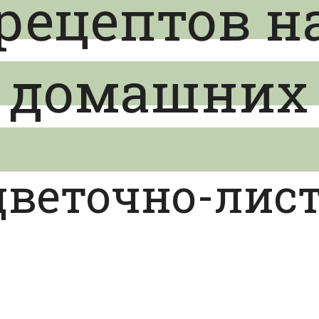
рецептов н
в домашних
 цветочно-лис