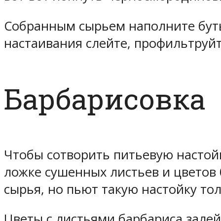
Собранным сырьем наполните бутыл
настаивания слейте, профильтруйт
Барбарисовка
Чтобы сотворить питьевую настойк
ложке сушенных листьев и цветов 
сырья, но пьют такую настойку тол
Цветы с листьями барбариса залей