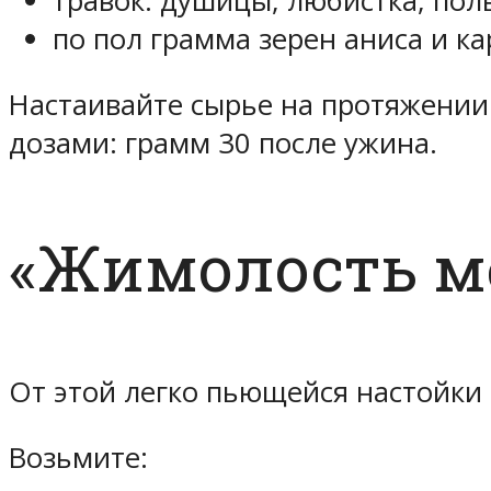
травок: душицы, любистка, пол
по пол грамма зерен аниса и ка
Настаивайте сырье на протяжении
дозами: грамм 30 после ужина.
«Жимолость м
От этой легко пьющейся настойки 
Возьмите: