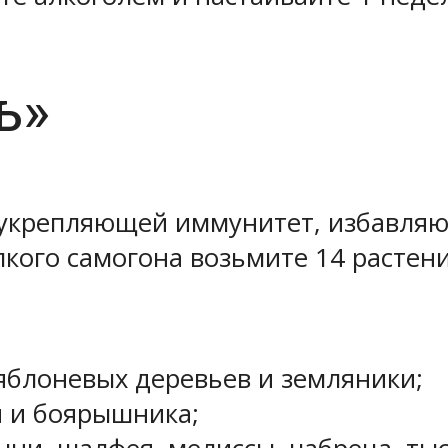
ь»
, укрепляющей иммунитет, избавля
пкого самогона возьмите 14 растени
яблоневых деревьев и земляники;
я и боярышника;