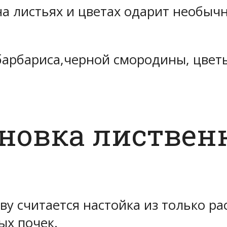
а листьях и цветах одарит необыч
 барбариса,черной смородины, цвет
новка листвен
ву считается настойка из только ра
ых почек.