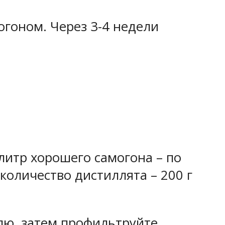
огоном. Через 3-4 недели
литр хорошего самогона – по
количество дистиллята – 200 г
лю, затем профильтруйте.