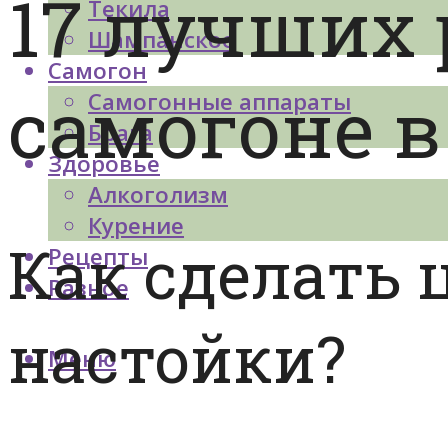
17 лучших 
Текила
Шампанское
Самогон
самогоне 
Самогонные аппараты
Брага
Здоровье
Алкоголизм
Курение
Как сделать
Рецепты
Разное
настойки?
Меню