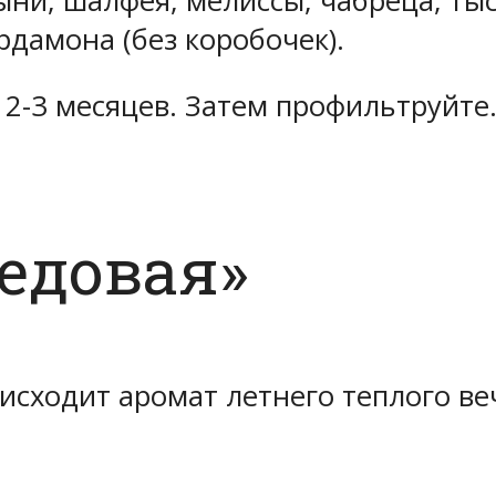
ыни, шалфея, мелиссы, чабреца, ты
рдамона (без коробочек).
 2-3 месяцев. Затем профильтруйт
едовая»
исходит аромат летнего теплого ве