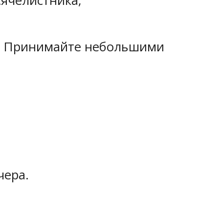
сячелистника;
е. Принимайте небольшими
чера.