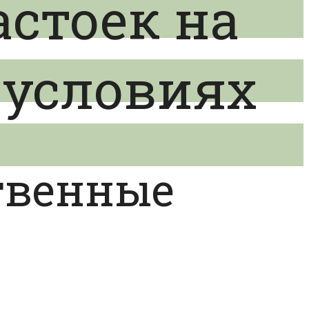
астоек на
 условиях
твенные