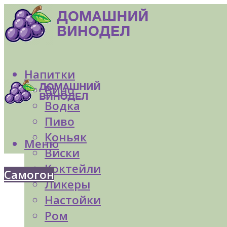
Напитки
Вино
Водка
Пиво
Коньяк
Меню
Виски
Коктейли
Самогон
Ликеры
Настойки
Ром