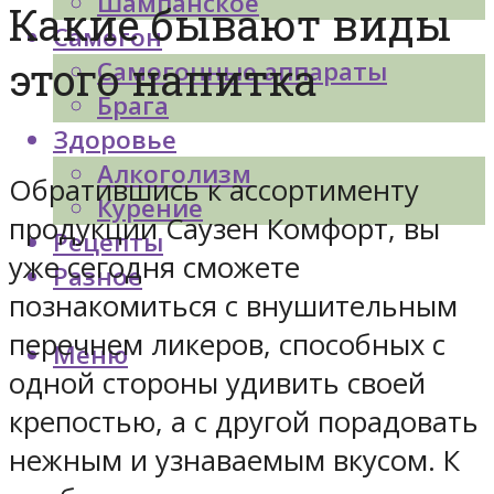
Шампанское
Какие бывают виды
Самогон
этого напитка
Самогонные аппараты
Брага
Здоровье
Алкоголизм
Обратившись к ассортименту
Курение
продукции Саузен Комфорт, вы
Рецепты
уже сегодня сможете
Разное
познакомиться с внушительным
перечнем ликеров, способных с
Меню
одной стороны удивить своей
крепостью, а с другой порадовать
нежным и узнаваемым вкусом. К