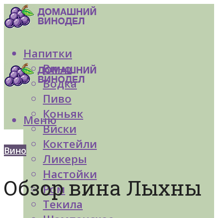
Напитки
Вино
Водка
Пиво
Коньяк
Меню
Виски
Коктейли
Вино
Ликеры
Настойки
Обзор вина Лыхны
Ром
Текила