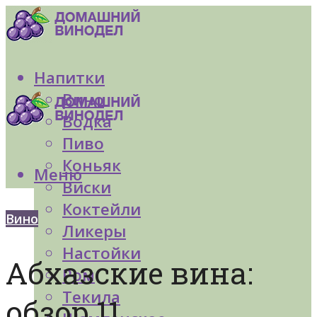
Напитки
Вино
Водка
Пиво
Коньяк
Меню
Виски
Коктейли
Вино
Ликеры
Настойки
Абхазские вина:
Ром
Текила
обзор 11