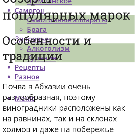
Шампанское
Самогон
популярных марок
Самогонные аппараты
Брага
Особенности и
Здоровье
Алкоголизм
традиции
Курение
Рецепты
Разное
Почва в Абхазии очень
разнообразная, поэтому
Меню
виноградники расположены как
на равнинах, так и на склонах
холмов и даже на побережье