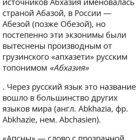
источников Абхазия именовалась
страной Абазой, в России —
Абезой (позже Обезой), но
постепенно эти экзонимы были
вытеснены производным от
грузинского «апхазети» русским
топонимом
«Абхазия»
. Через русский язык это название
вошло в большинство других
языков мира (англ. Abkhazia, фр.
Abkhazie, нем. Abchasien).
«Аԥсны» — слово с прозрачной