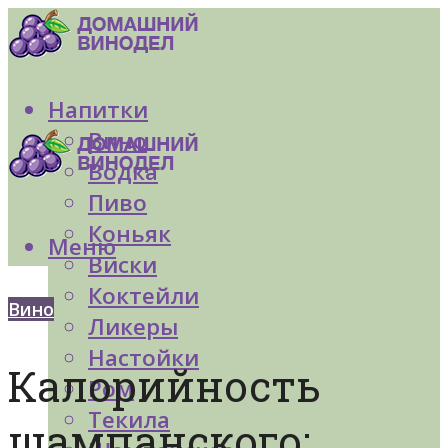
Напитки
Вино
Водка
Пиво
Коньяк
Меню
Виски
Коктейли
Вино
Ликеры
Настойки
Калорийность
Ром
Текила
шампанского: