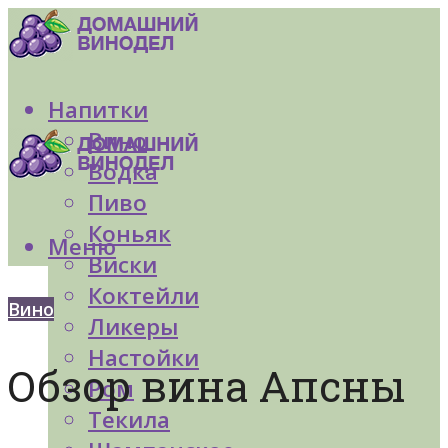
Напитки
Вино
Водка
Пиво
Коньяк
Меню
Виски
Коктейли
Вино
Ликеры
Настойки
Обзор вина Апсны
Ром
Текила