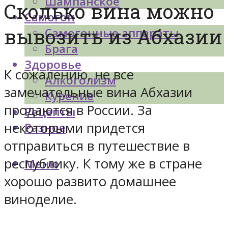
Шампанское
Сколько вина можно
Самогон
вывозить из Абхазии
Самогонные аппараты
Брага
Здоровье
К сожалению, не все
Алкоголизм
замечательные вина Абхазии
Курение
продаются в России. За
Рецепты
некоторыми придется
Разное
отправиться в путешествие в
республику. К тому же в стране
Меню
хорошо развито домашнее
виноделие.