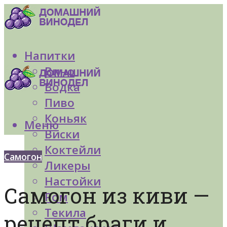
Напитки
Вино
Водка
Пиво
Коньяк
Меню
Виски
Коктейли
Самогон
Ликеры
Настойки
Самогон из киви —
Ром
Текила
рецепт браги и