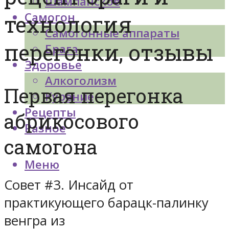
Шампанское
Самогон
технология
Самогонные аппараты
перегонки, отзывы
Брага
Здоровье
Алкоголизм
Первая перегонка
Курение
Рецепты
абрикосового
Разное
самогона
Меню
Совет #3. Инсайд от
практикующего барацк-палинку
венгра из