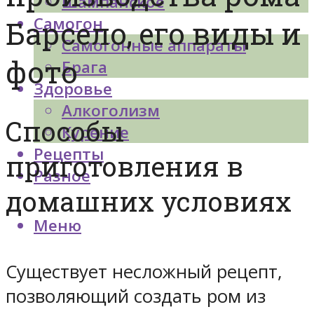
Шампанское
Самогон
Барсело, его виды и
Самогонные аппараты
фото
Брага
Здоровье
Алкоголизм
Способы
Курение
Рецепты
приготовления в
Разное
домашних условиях
Меню
Существует несложный рецепт,
позволяющий создать ром из