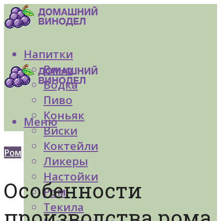
Напитки
Вино
Водка
Пиво
Коньяк
Меню
Виски
Коктейли
Ром
Ликеры
Настойки
Особенности
Ром
Текила
производства рома