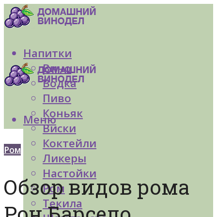
Напитки
Вино
Водка
Пиво
Коньяк
Меню
Виски
Коктейли
Ром
Ликеры
Настойки
Обзор видов рома
Ром
Текила
Рон Барсело