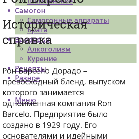
Шампанское
Самогон
Самогонные аппараты
Историческая
Брага
справка
Здоровье
Алкоголизм
Курение
Рецепты
Рон Барсело Дорадо –
Разное
превосходный бленд, выпуском
которого занимается
Меню
одноименная компания Ron
Barcelo. Предприятие было
создано в 1929 году. Его
основателями и идейными