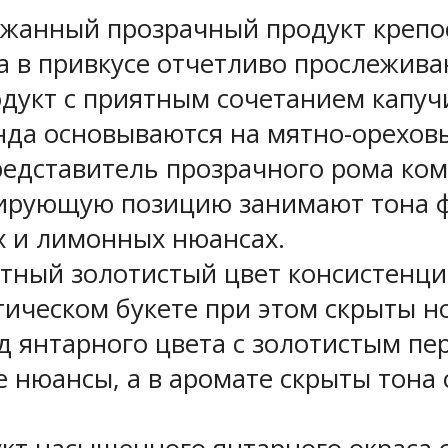
ржанный прозрачный продукт крепо
 а в привкусе отчетливо прослежив
дукт с приятным сочетанием капучи
нда основываются на мятно-орехов
 представитель прозрачного рома 
нирующую позицию занимают тона фр
х и лимонных нюансах.
тный золотистый цвет консистенции
ическом букете при этом скрыты н
д янтарного цвета с золотистым пе
нюансы, а в аромате скрыты тона с