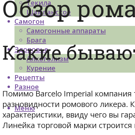
Обзор рома
Текила
Шампанское
Самогон
Самогонные аппараты
Брага
Какие бываю
Здоровье
Алкоголизм
Курение
Рецепты
Разное
Помимо Barcelo Imperial компания
разновидности ромового ликера. 
Меню
характеристики, ввиду чего вы га
Линейка торговой марки строится 