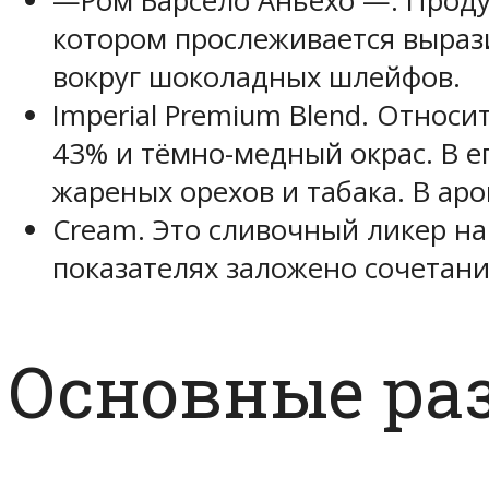
—Ром Барсело Аньехо —. Проду
котором прослеживается выраз
вокруг шоколадных шлейфов.
Imperial Premium Blend. Относ
43% и тёмно-медный окрас. В е
жареных орехов и табака. В а
Cream. Это сливочный ликер на 
показателях заложено сочетани
Основные ра