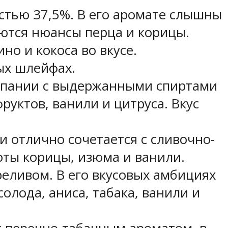
стью 37,5%. В его аромате слышны
аются нюансы перца и корицы.
но и кокоса во вкусе.
ых шлейфах.
компании с выдержанными спиртами
уктов, ванили и цитруса. Вкус
 отлично сочетается с сливочно-
оты корицы, изюма и ванили.
реливом. В его вкусовых амбициях
олода, аниса, табака, ванили и