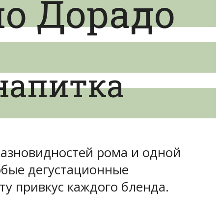
ло Дорадо
напитка
разновидностей рома и одной
обые дегустационные
ту привкус каждого бленда.