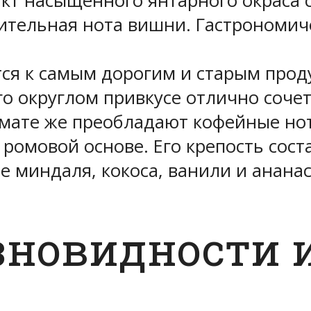
кт насыщенного янтарного окраса 
ительная нота вишни. Гастрономич
ится к самым дорогим и старым про
го округлом привкусе отлично соче
ромате же преобладают кофейные но
ромовой основе. Его крепость соста
е миндаля, кокоса, ванили и ананас
зновидности и