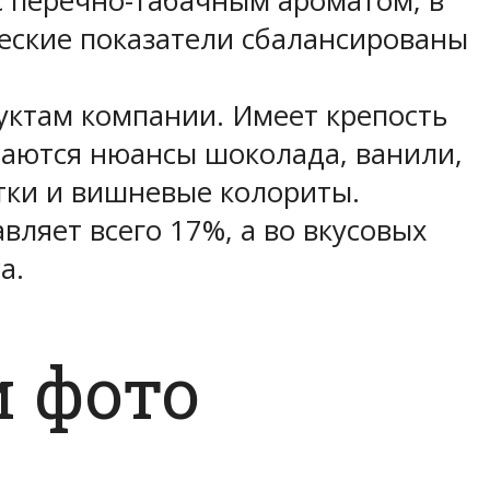
с перечно-табачным ароматом, в
еские показатели сбалансированы
дуктам компании. Имеет крепость
таются нюансы шоколада, ванили,
тки и вишневые колориты.
вляет всего 17%, а во вкусовых
а.
 фото