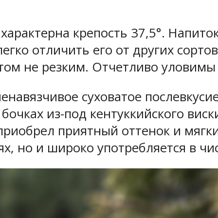
характерна крепость 37,5°. Напит
егко отличить его от других сорто
ом не резким. Отчетливо уловимы 
ненавязчивое суховатое послевкуси
бочках из-под кентуккийского виск
приобрел приятный оттенок и мягки
ях, но и широко употребляется в чи