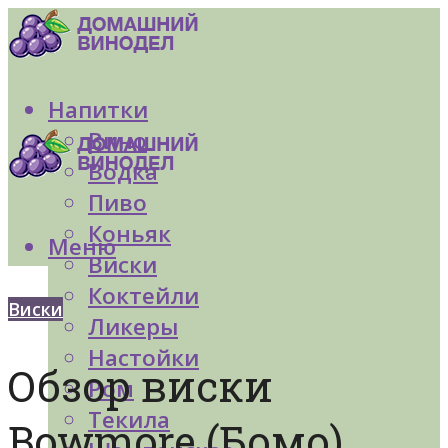
Напитки
Вино
Водка
Пиво
Коньяк
Меню
Виски
Коктейли
Виски
Ликеры
Настойки
Обзор виски
Ром
Текила
Bowmore (Бомо)