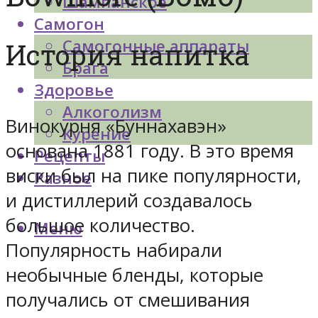
Шампанское
Самогон
Самогонные аппараты
История напитка
Брага
Здоровье
Алкоголизм
Винокурня «Буннахавэн»
Курение
основана 1881 году. В это время
Рецепты
виски был на пике популярности,
Разное
и дистиллерий создавалось
большое количество.
Меню
Популярность набирали
необычные бленды, которые
получались от смешивания