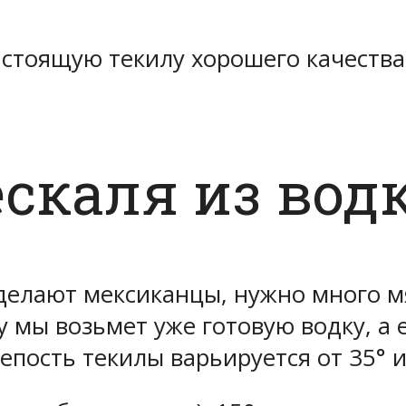
астоящую текилу хорошего качества,
скаля из вод
 делают мексиканцы, нужно много мя
у мы возьмет уже готовую водку, а 
епость текилы варьируется от 35° 