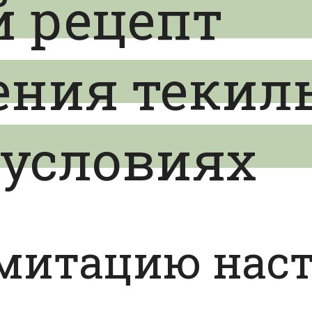
 рецепт
ения текил
условиях
имитацию нас