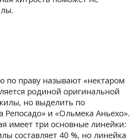
илы.
ю по праву называют «нектаром
является родиной оригинальной
екилы, но выделить по
 Репосадо» и «Ольмека Аньехо».
ая имеет три основные линейки:
килы составляет 40 %, но линейка