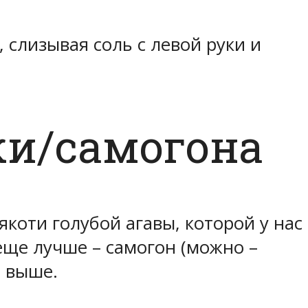
 слизывая соль с левой руки и
ки/самогона
коти голубой агавы, которой у нас
еще лучше – самогон (можно –
и выше.