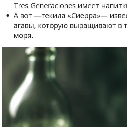
Tres Generaciones имеет напитк
А вот —текила «Сиерра»— извес
агавы, которую выращивают в 
моря.