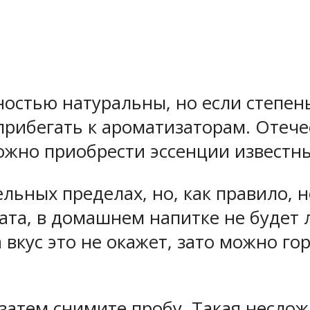
остью натуральны, но если степень
 прибегать к ароматизаторам. Отеч
ложно приобрести эссенции известн
льных пределах, но, как правило, 
ата, в домашнем напитке не будет 
а вкус это не окажет, зато можно г
 затем снимите пробу. Такая несло