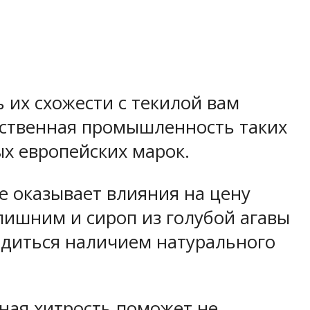
 их схожести с текилой вам
ественная промышленность таких
ых европейских марок.
не оказывает влияния на цену
лишним и сироп из голубой агавы
ордиться наличием натурального
жная хитрость поможет не