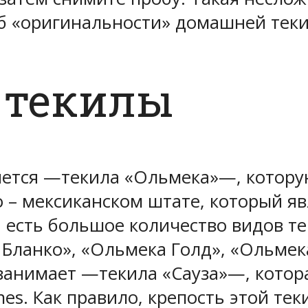
рб «оригинальности» домашней тек
 текилы
яется —текила «Ольмека»—, котору
ко – мексиканском штате, который 
а есть большое количество видов т
Бланко», «Ольмека Голд», «Ольмека
занимает —текила «Сауза»—, котор
ones. Как правило, крепость этой те