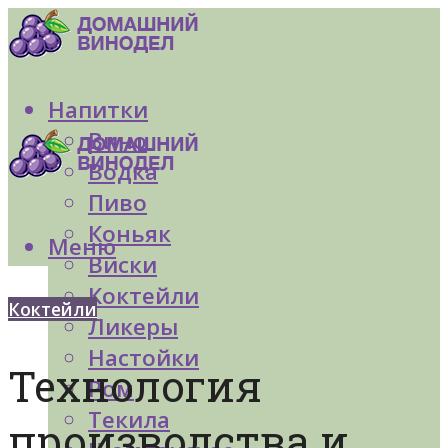
Напитки
Вино
Водка
Пиво
Коньяк
Меню
Виски
Коктейли
Коктейли
Ликеры
Настойки
Технология
Ром
Текила
производства и