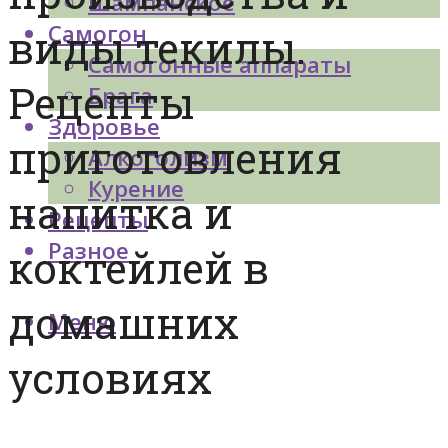
Шампанское
Самогон
виды текилы.
Самогонные аппараты
Рецепты
Брага
Здоровье
приготовления
Алкоголизм
Курение
напитка и
Рецепты
Разное
коктейлей в
домашних
Меню
условиях