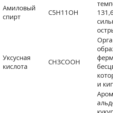
темп
Амиловый
C5H11OH
131,
спирт
силь
остр
Орга
обра
Уксусная
ферм
CH3COOH
кислота
бесц
кото
и ки
Аром
альд
куку