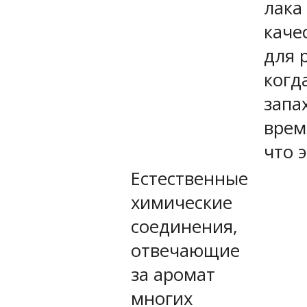
лака
каче
для р
когд
запа
врем
что 
Естественные
химические
соединения,
отвечающие
за аромат
многих