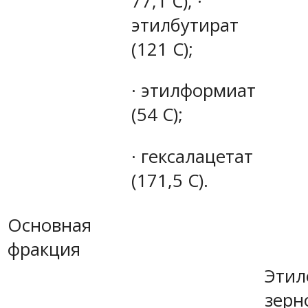
77,1 С); ·
этилбутират
(121 С);
· этилформиат
(54 С);
· гексалацетат
(171,5 С).
Основная
фракция
Этил
зерн