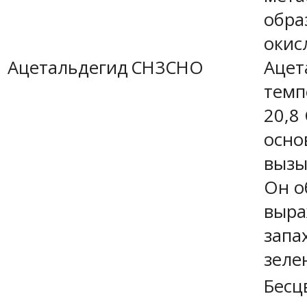
обра
окис
Ацетальдегид
CH3CHO
Ацет
темп
20,8
осно
вызы
Он о
выра
запа
зеле
Бесц