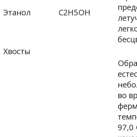
пред
Этанол
C2H5OH
лету
легк
бесц
Хвосты
Обра
есте
небо
во в
ферм
темп
97,0