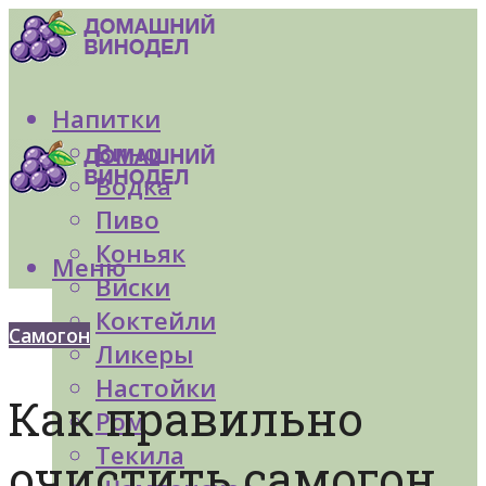
Напитки
Вино
Водка
Пиво
Коньяк
Меню
Виски
Коктейли
Самогон
Ликеры
Настойки
Как правильно
Ром
Текила
очистить самогон