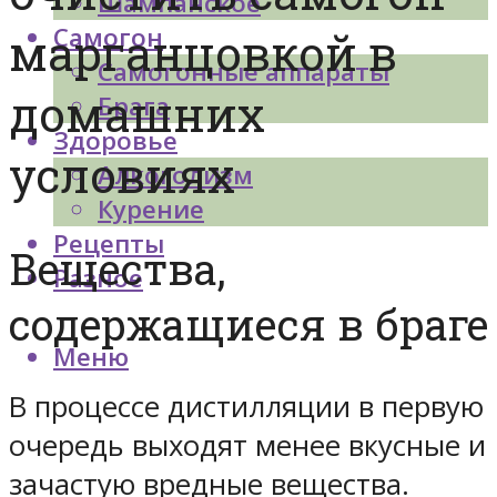
Шампанское
Самогон
марганцовкой в
Самогонные аппараты
домашних
Брага
Здоровье
условиях
Алкоголизм
Курение
Рецепты
Вещества,
Разное
содержащиеся в браге
Меню
В процессе дистилляции в первую
очередь выходят менее вкусные и
зачастую вредные вещества.