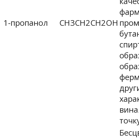
каче
фарм
1-пропанол
CH3CH2CH2OH
пром
бута
спир
обра
обра
ферм
друг
хара
вина
точк
Бесц