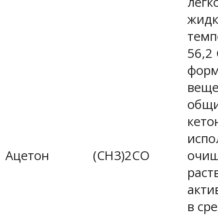
легк
жидк
темп
56,2
форм
веще
общи
кето
испо
Ацетон
(CH3)2CO
очи
раст
акти
в ср