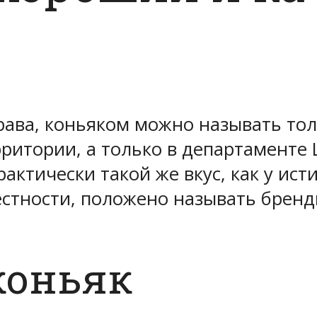
рава, коньяком можно называть тол
рритории, а только в департаменте
ктически такой же вкус, как у ист
естности, положено называть бренд
коньяк