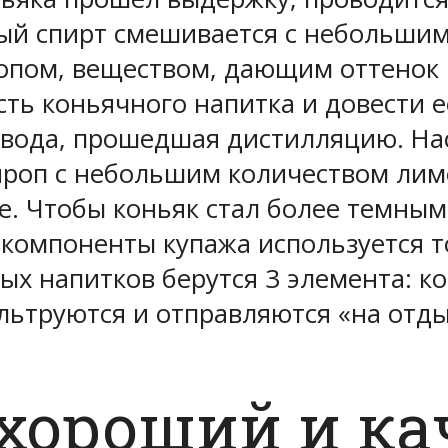
ый спирт смешивается с небольшим
опом, веществом, дающим оттенок 
ть коньячного напитка и довести е
вода, прошедшая дистилляцию. На
ироп с небольшим количеством лим
че. Чтобы коньяк стал более темным
 компоненты купажа используется т
х напитков берутся 3 элемента: к
льтруются и отправляются «на отды
 хороший и к