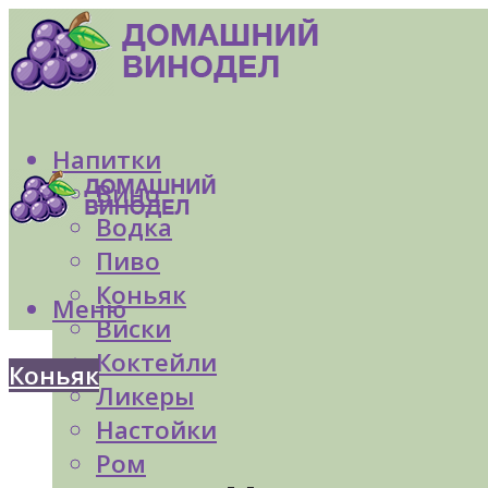
Напитки
Вино
Водка
Пиво
Коньяк
Меню
Виски
Коктейли
Коньяк
Ликеры
Настойки
Ром