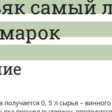
ьяк самый 
 марок
ние
 получается 0, 5 л сырья – винного
оньяка прошел выдержку, проводитс