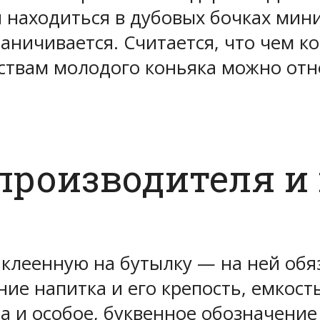
н находиться в дубовых бочках ми
аничивается. Считается, что чем к
нствам молодого коньяка можно отн
производителя и 
аклеенную на бутылку — на ней об
е напитка и его крепость, емкость
а и особое, буквенное обозначение