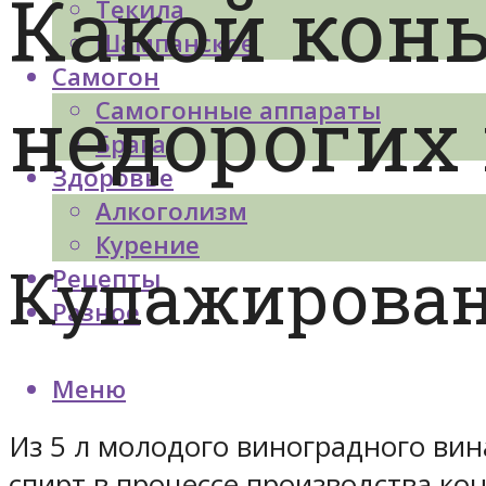
Какой кон
Текила
Шампанское
Самогон
недорогих
Самогонные аппараты
Брага
Здоровье
Алкоголизм
Курение
Купажирова
Рецепты
Разное
Меню
Из 5 л молодого виноградного вина
спирт в процессе производства к