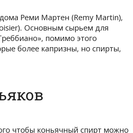
ома Реми Мартен (Remy Martin),
voisier). Основным сырьем для
Треббиано», помимо этого
рые более капризны, но спирты,
ьяков
того чтобы коньячный спирт можно