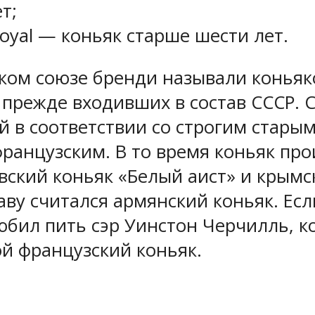
т;
Royal — коньяк старше шести лет.
ском союзе бренди называли коньяк
 прежде входивших в состав СССР. С
ый в соответствии со строгим стар
французским. В то время коньяк пр
ский коньяк «Белый аист» и крымс
ву считался армянский коньяк. Есл
бил пить сэр Уинстон Черчилль, ко
й французский коньяк.