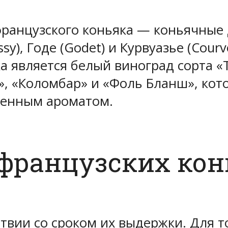
ранцузского коньяка — коньячные д
ssy), Годе (Godet) и Курвуазье (Cour
а является белый виноград сорта «
, «Коломбар» и «Фоль Бланш», кото
бенным ароматом.
французских кон
ствии со сроком их выдержки. Для 