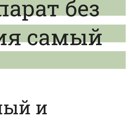
арат без
ия самый
ный и