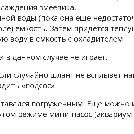
хлаждения змеевика.
ной воды (пока она еще недостато
оле) емкость. Затем придется тепл
ую воду в емкость с охладителем.
 в данном случае не играет.
сли случайно шланг не всплывет нав
одить «подсос»
ставался погруженным. Еще можно 
том режиме мини-насос (аквариумны