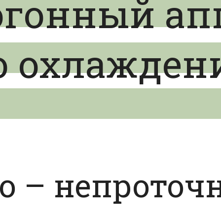
огонный апп
о охлажден
о – непроточ