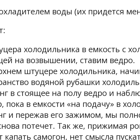
охладителем воды (их придется мен
т:
уцера холодильника в емкость с хо
щей на возвышении, ставим ведро.
рхнем штуцере холодильника, начи
транство водяной рубашки холодиль
г в стоящее на полу ведро и наблю
р, пока в емкости «на подачу» в хол
нг и пережав его зажимом, мы полн
нова потечет. Так же, прижимая р
т капать самогон, нет смысла пуск