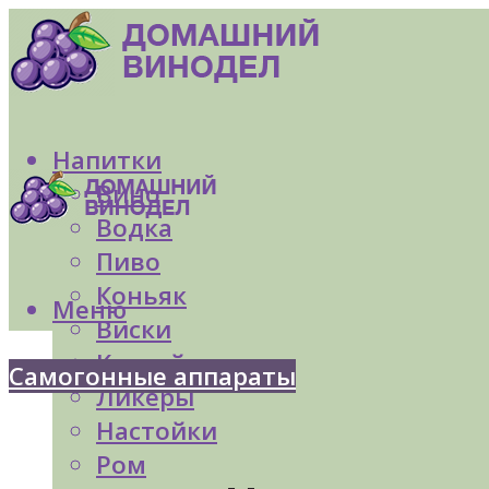
Напитки
Вино
Водка
Пиво
Коньяк
Меню
Виски
Коктейли
Самогонные аппараты
Ликеры
Настойки
Ром