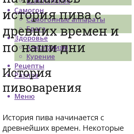
Шампанское
Самогон
история пива с
Самогонные аппараты
древних времен и
Брага
Здоровье
по наши дни
Алкоголизм
Курение
Рецепты
История
Разное
пивоварения
Меню
История пива начинается с
древнейших времен. Некоторые