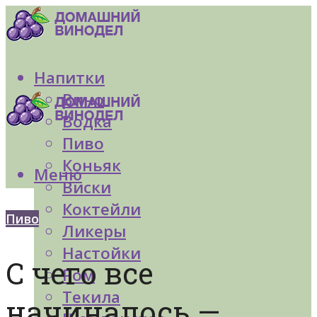
Напитки
Вино
Водка
Пиво
Коньяк
Меню
Виски
Коктейли
Пиво
Ликеры
Настойки
С чего все
Ром
Текила
начиналось —