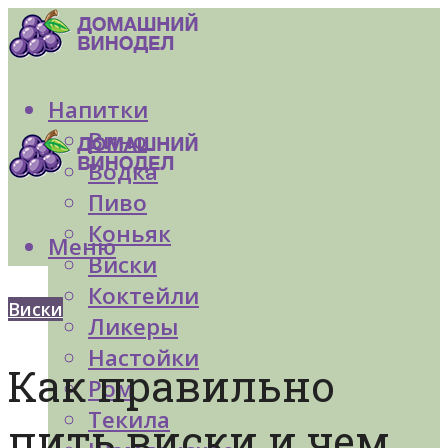
Напитки
Вино
Водка
Пиво
Коньяк
Меню
Виски
Коктейли
Виски
Ликеры
Настойки
Как правильно
Ром
Текила
пить виски и чем