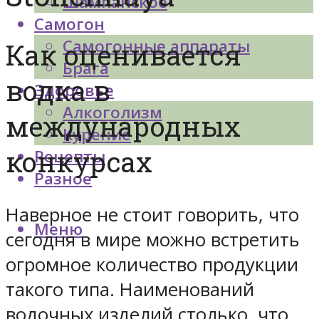
Шампанское
Самогон
Самогонные аппараты
Как оценивается
Брага
водка в
Здоровье
Алкоголизм
международных
Курение
конкурсах
Рецепты
Разное
Наверное не стоит говорить, что
Меню
сегодня в мире можно встретить
огромное количество продукции
такого типа. Наименований
водочных изделий столько, что