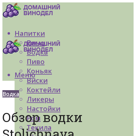
Напитки
Вино
Водка
Пиво
Коньяк
Меню
Виски
Коктейли
Водка
Ликеры
Настойки
Обзор водки
Ром
Текила
Stolichnaya