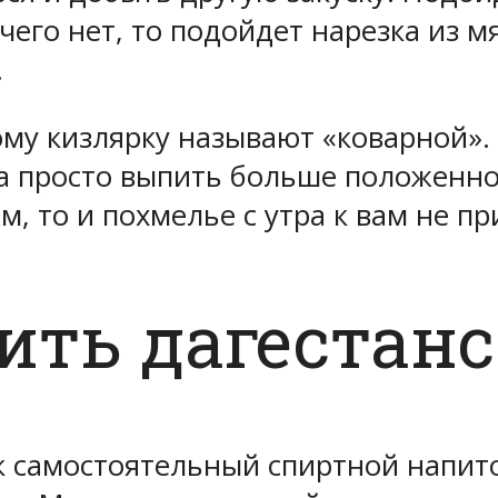
чего нет, то подойдет нарезка из м
.
ому кизлярку называют «коварной». 
ма просто выпить больше положенн
, то и похмелье с утра к вам не пр
пить дагестан
ак самостоятельный спиртной напит