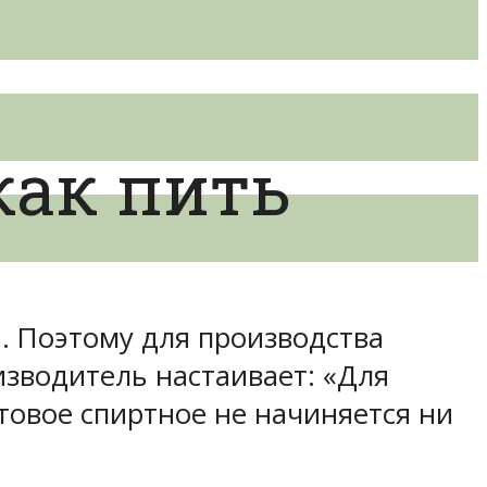
как пить
я. Поэтому для производства
изводитель настаивает: «Для
товое спиртное не начиняется ни