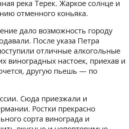
ная река Терек. Жаркое солнце и
анию отменного коньяка.
жение дало возможность городу
одавали. После указа Петра
 поступили отличные алкогольные
х виноградных настоек, приехав и
хочется, другую пьешь — по
оссии. Сюда приезжали и
ермании. Ростки прекрасно
ьного сорта винограда и
чить вкусные и неповторимые