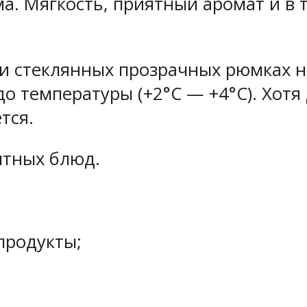
а. Мягкость, приятный аромат и в 
и стеклянных прозрачных рюмках н
о температуры (+2°С — +4°С). Хотя
тся.
ытных блюд.
:
продукты;