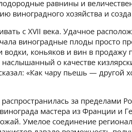
лодородные равнины и величествен
ию виноградного хозяйства и созд
вать с XVII века. Удачное располо
чала виноградные плоды просто пр
 водки, коньяков и вин в продажу
 наслышанный о качестве кизлярски
сказал: «Как чару пьешь — другой 
 распространилась за пределами Р
винограда мастера из Франции и Г
ожай. Умелое соединение регионал
упажистов давало возможность полу