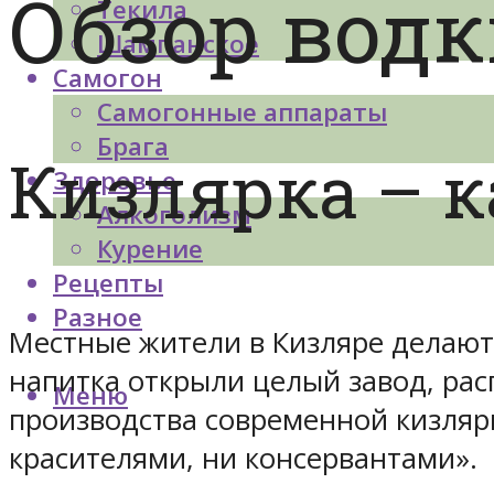
Обзор водк
Текила
Шампанское
Самогон
Самогонные аппараты
Брага
Кизлярка – к
Здоровье
Алкоголизм
Курение
Рецепты
Разное
Местные жители в Кизляре делают 
напитка открыли целый завод, рас
Меню
производства современной кизлярк
красителями, ни консервантами».