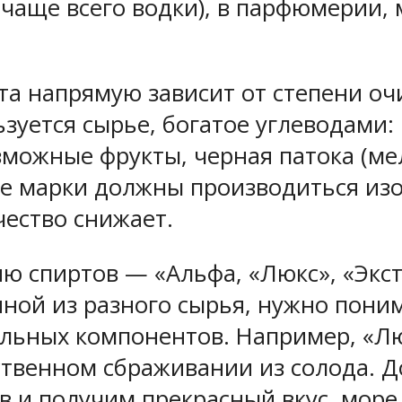
чаще всего водки), в парфюмерии, 
рта напрямую зависит от степени оч
уется сырье, богатое углеводами: 
озможные фрукты, черная патока (ме
е марки должны производиться изо
чество снижает.
 спиртов — «Альфа, «Люкс», «Экстр
нной из разного сырья, нужно пони
льных компонентов. Например, «Лю
ественном сбраживании из солода. 
 и получим прекрасный вкус, море 