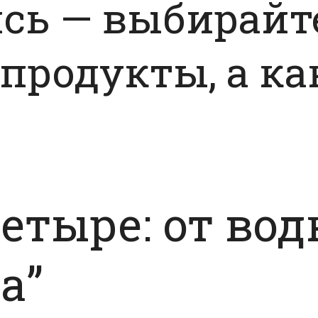
ись
—
выбирайт
продукты, а к
етыре: от вод
а”