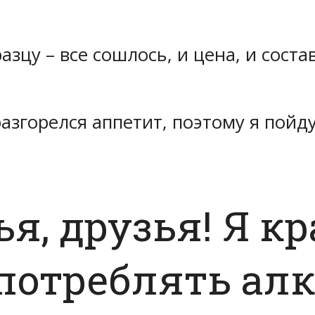
азцу –
все сошлось
, и цена, и соста
разгорелся
аппетит
, поэтому я пойд
ья, друзья! Я к
потреблять алк