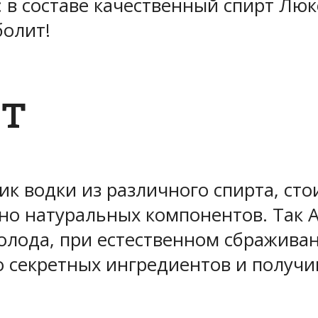
 в составе
качественный
спирт Люкс
болит!
ет
тик водки из различного спирта, ст
но натуральных компонентов. Так А
олода, при естественном сбражива
 секретных ингредиентов и получи