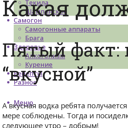
Какая дол
Текила
Шампанское
Самогон
Самогонные аппараты
Брага
Пятый факт: 
Здоровье
Алкоголизм
Курение
“вкусной”
Рецепты
Разное
Меню
А вкусная водка ребята получается
мере соблюдены. Тогда и посиделк
следующее утро – добрым!