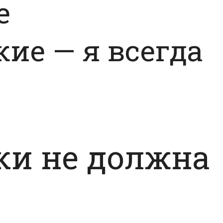
е
акие
—
я всегда
ки не должна