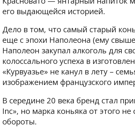
Красновато — янтарный напиток ма
его выдающейся историей.
Дело в том, что самый старый кон
еще с эпохи Наполеона (ему свыше
Наполеон закупал алкоголь для св
колоссального успеха в изготовле
«Курвуазье» не канул в лету – сем
изображением французского импер
В середине 20 века бренд стал пр
Inc», но марка коньяка от этого н
обороты.