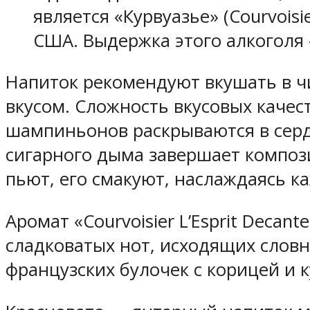
является «Курвуазье» (Courvois
США. Выдержка этого алкоголя –
Напиток рекомендуют вкушать в чи
вкусом. Сложность вкусовых качес
шампиньонов раскрываются в сердц
сигарного дыма завершает компози
пьют, его смакуют, наслаждаясь к
Аромат «Courvoisier L’Esprit Decan
сладковатых нот, исходящих слов
французских булочек с корицей и 