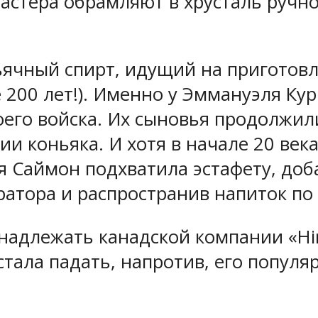
стера обрамляют в хрусталь ручно
ьячный спирт, идущий на приготовл
 200 лет!). Именно у Эммануэля Кур
оего войска. Их сыновья продолжил
нии коньяка. И хотя в начале 20 ве
ья Саймон подхватила эстафету, доб
атора и распространив напиток по 
инадлежать канадской компании «Hir
е стала падать, напротив, его попу