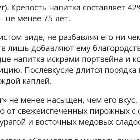
ier). Крепость напитка составляет 4
 не менее 75 лет.
стом виде, не разбавляя его ни чем
тв лишь добавляют ему благородств
е напитка искрами портвейна и коф
цию. Послевкусие длится порядка п
аждой каплей.
ter» не менее насыщен, чем его вку
но от свежеиспеченных пирожных с 
курагой и восточных медовых сладо