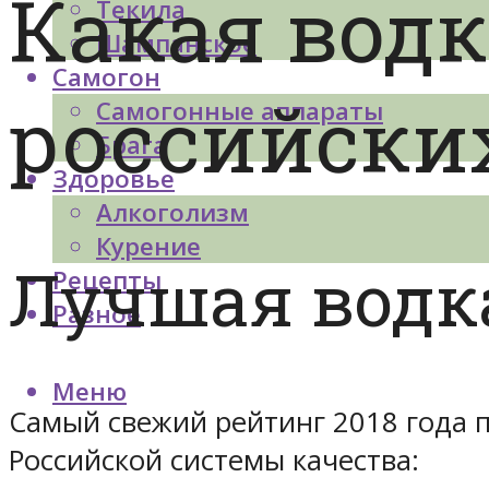
Какая водк
Текила
Шампанское
Самогон
российски
Самогонные аппараты
Брага
Здоровье
Алкоголизм
Курение
Лучшая водка
Рецепты
Разное
Меню
Самый свежий рейтинг 2018 года 
Российской системы качества: