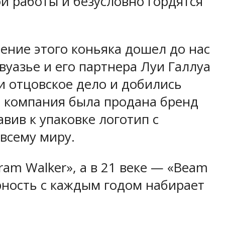
й работы и безусловно гордятся
ение этого коньяка дошел до нас
вуазье и его партнера Луи Галлуа
и отцовское дело и добились
ка компания была продана бренд
авив к упаковке логотип с
всему миру.
am Walker», а в 21 веке — «Beam
лярность с каждым годом набирает