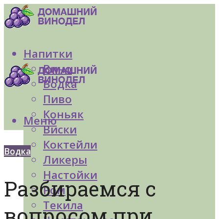
Напитки
Вино
Водка
Пиво
Коньяк
Меню
Виски
Коктейли
Водка
Ликеры
Настойки
Разбираемся с
Ром
Текила
вопросом при