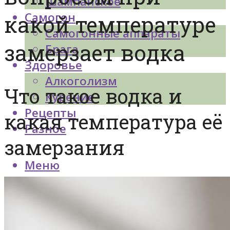
Шампанское
Самогон
какой температуре
Самогонные аппараты
замерзает водка
Брага
Здоровье
Алкоголизм
Что такое водка и
Курение
Рецепты
какая температура её
Разное
замерзания
Меню