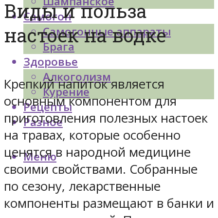
Шампанское
Виды и польза
Самогон
настоек на водке
Самогонные аппараты
Брага
Здоровье
Алкоголизм
Крепкий напиток является
Курение
основным компонентом для
Рецепты
приготовления полезных настоек
Разное
на травах, которые особенно
ценятся в народной медицине
Меню
своими свойствами. Собранные
по сезону, лекарственные
компоненты размещают в банки и