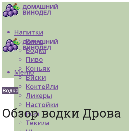
Напитки
Вино
Водка
Пиво
Коньяк
Меню
Виски
Коктейли
Водка
Ликеры
Настойки
Обзор водки Дрова
Ром
Текила