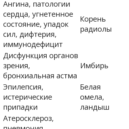
Ангина, патологии
сердца, угнетенное
Корень
состояние, упадок
радиолы
сил, дифтерия,
иммунодефицит
Дисфункция органов
зрения,
Имбирь
бронхиальная астма
Эпилепсия,
Белая
истерические
омела,
припадки
ландыш
Атеросклероз,
пневмония,