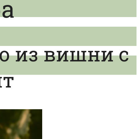
ра
о из вишни с
пт