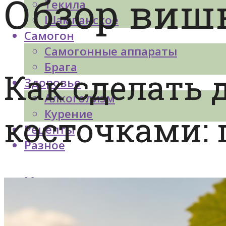
Обзор виш
Текила
Шампанское
Самогон
Самогонные аппараты
Брага
Как сделать 
Здоровье
Алкоголизм
Курение
косточками: 
Рецепты
Разное
Меню