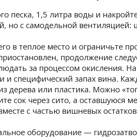
го песка, 1,5 литра воды и накрой
й, но с самодельной вентиляцией:
е его в теплое место и ограничьте 
приостановлен, продолжение следуе
блюдать за процессом окисления. Н
и и специфический запах вина. Ка
з дерева или пластика. Можно «то
те сок через сито, а оставшуюся м
вместе с частью вишневых остатков
альное оборудование — гидрозатво