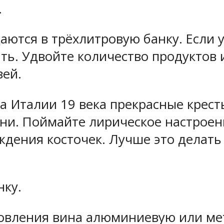
.
тся в трёхлитровую банку. Если у 
ать. Удвойте количество продуктов
зей.
а Италии 19 века прекрасные крест
ни. Поймайте лирическое настроен
еждения косточек. Лучше это делать
нку.
товления вина алюминиевую или ме