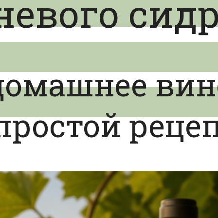
невого сид
домашнее вин
простой реце