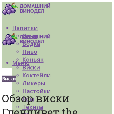
Напитки
Вино
Водка
Пиво
Коньяк
Меню
Виски
Коктейли
Виски
Ликеры
Настойки
Обзор виски
Ром
Текила
Гленливет the