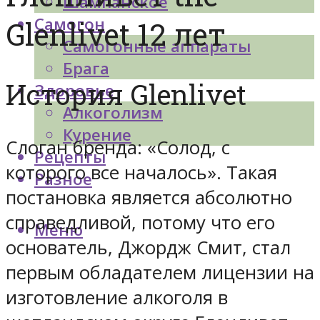
Шампанское
Самогон
Glenlivet 12 лет
Самогонные аппараты
Брага
История Glenlivet
Здоровье
Алкоголизм
Курение
Слоган бренда: «Солод, с
Рецепты
которого все началось». Такая
Разное
постановка является абсолютно
справедливой, потому что его
Меню
основатель, Джордж Смит, стал
первым обладателем лицензии на
изготовление алкоголя в