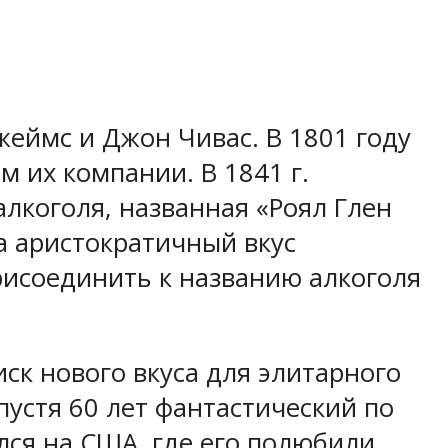
еймс и Джон Чивас. В 1801 году
 их компании. В 1841 г.
лкоголя, названная «Роял Глен
а аристократичный вкус
рисоединить к названию алкоголя
ск нового вкуса для элитарного
пустя 60 лет фантастический по
ился на США, где его полюбили