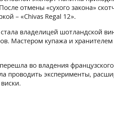
. После отмены «сухого закона» ско
ой – «Chivas Regal 12».
s стала владелицей шотландской вино
ов. Мастером купажа и хранителем
 перешла во владения французского 
ала проводить эксперименты, расши
виски.