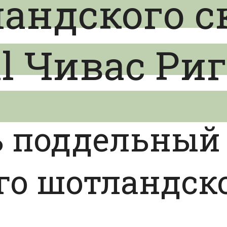
андского с
al Чивас Ри
ь поддельный 
о шотландско