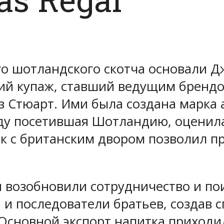
о шотландского скотча основали Дж
ий купаж, ставший ведущим брендом
 Стюарт. Ими была создана марка а
году посетившая Шотландию, оценил
ак с британским двором позволил п
 возобновили сотрудничество и пои
и последователи братьев, создав с
». Основной экспорт напитка приход