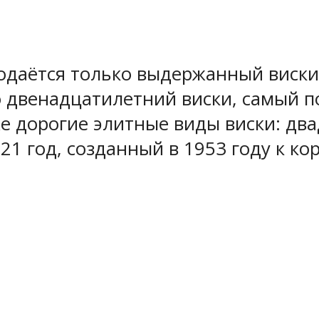
родаётся только выдержанный виск
о двенадцатилетний виски, самый п
е дорогие элитные виды виски: дв
1 год, созданный в 1953 году к к