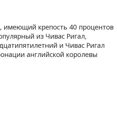
и, имеющий крепость 40 процентов
опулярный из Чивас Ригал,
адцатипятилетний и Чивас Ригал
оронации английской королевы