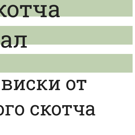
котча
гал
виски от
го скотча