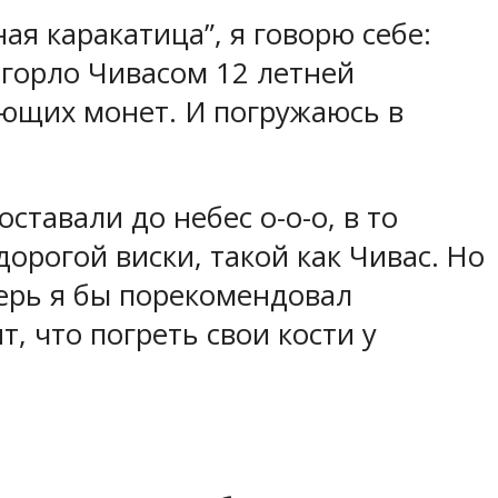
ая каракатица”, я говорю себе:
ь горло Чивасом 12 летней
ающих монет. И погружаюсь в
ставали до небес о-о-о, в то
орогой виски, такой как Чивас. Но
перь я бы порекомендовал
, что погреть свои кости у