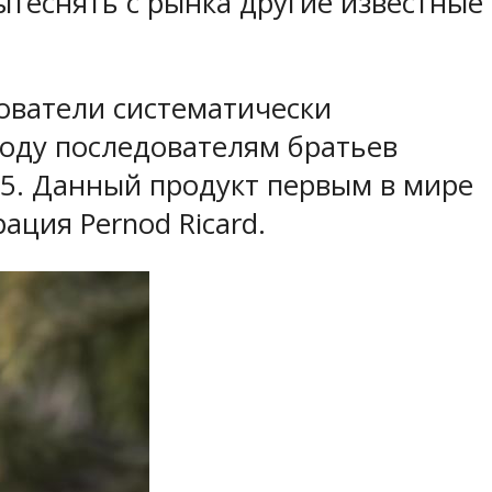
ытеснять с рынка другие известные
дователи систематически
году последователям братьев
 25. Данный продукт первым в мире
ация Pernod Ricard.