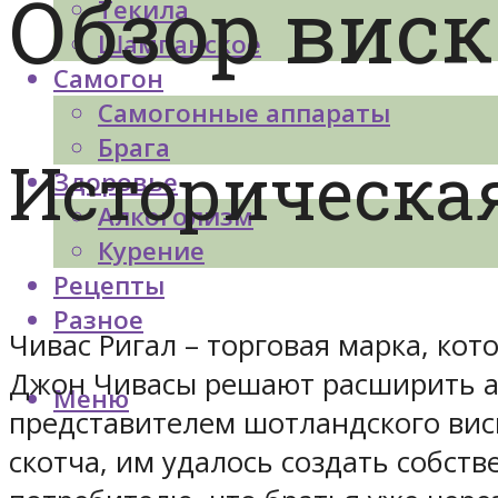
Обзор виск
Текила
Шампанское
Самогон
Самогонные аппараты
Брага
Историческа
Здоровье
Алкоголизм
Курение
Рецепты
Разное
Чивас Ригал – торговая марка, кот
Джон Чивасы решают расширить ас
Меню
представителем шотландского вис
скотча, им удалось создать собст