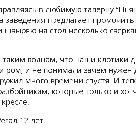
тправляясь в любимую таверну “Пьян
йка заведения предлагает промочит
 и швыряю на стол несколько сверк
 таким волнам, что наши клотики до
 ром, и не понимали зачем нужен д
наружил много времени спустя. И те
азбойникам, которые только и хотят
кресле.
Регал 12 лет