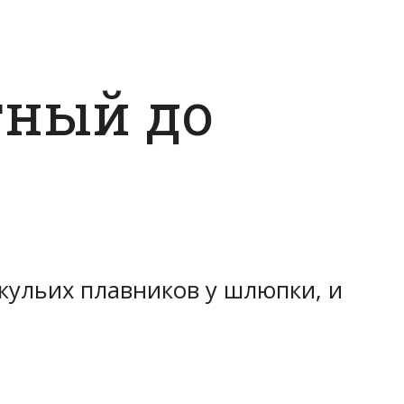
тный до
кульих плавников у шлюпки, и