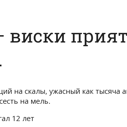
– виски прия
.
ий на скалы, ужасный как тысяча а
сесть на мель.
гал 12 лет