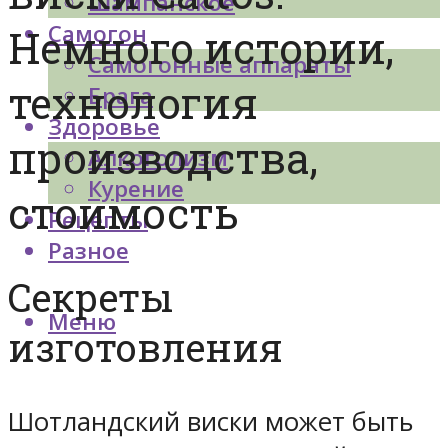
Шампанское
Самогон
Немного истории,
Самогонные аппараты
технология
Брага
Здоровье
производства,
Алкоголизм
Курение
стоимость
Рецепты
Разное
Секреты
Меню
изготовления
Шотландский виски может быть