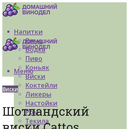
Напитки
Вино
Водка
Пиво
Коньяк
Меню
Виски
Коктейли
Виски
Ликеры
Настойки
Шотландский
Ром
Текила
виски Cattos.