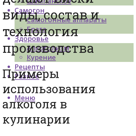
Шампанское
Самогон
виды, состав и
Самогонные аппараты
технология
Брага
Здоровье
производства
Алкоголизм
Курение
Рецепты
Примеры
Разное
использования
Меню
алкоголя в
кулинарии