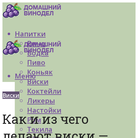
Напитки
Вино
Водка
Пиво
Коньяк
Меню
Виски
Коктейли
Виски
Ликеры
Настойки
Как и из чего
Ром
Текила
делают виски —