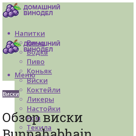
Напитки
Вино
Водка
Пиво
Коньяк
Меню
Виски
Коктейли
Виски
Ликеры
Настойки
Обзор виски
Ром
Текила
Bunnahabhain