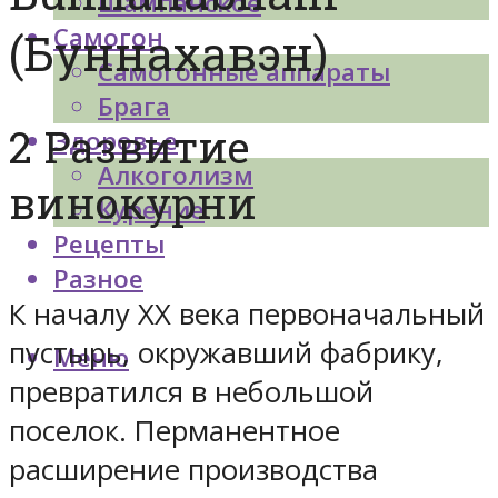
Шампанское
Самогон
(Буннахавэн)
Самогонные аппараты
Брага
2 Развитие
Здоровье
Алкоголизм
винокурни
Курение
Рецепты
Разное
К началу XX века первоначальный
пустырь, окружавший фабрику,
Меню
превратился в небольшой
поселок. Перманентное
расширение производства