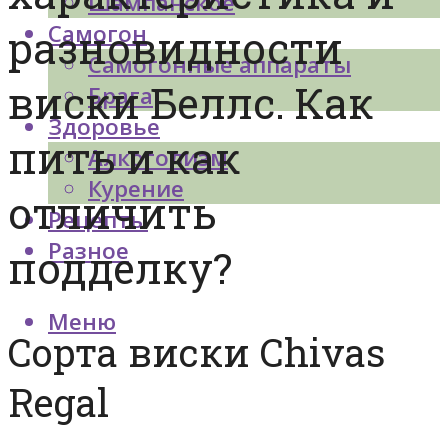
Шампанское
Самогон
разновидности
Самогонные аппараты
виски Беллс. Как
Брага
Здоровье
пить и как
Алкоголизм
Курение
отличить
Рецепты
Разное
подделку?
Меню
Сорта виски Chivas
Regal