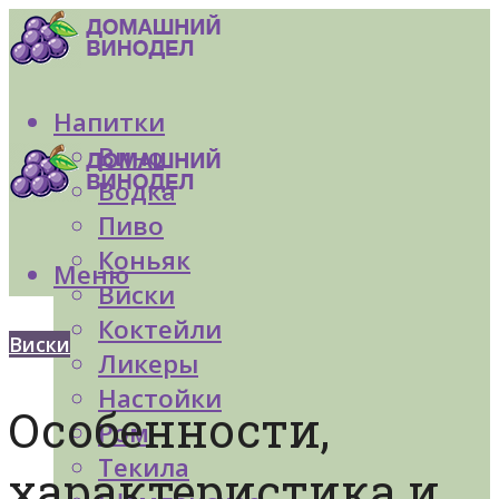
Напитки
Вино
Водка
Пиво
Коньяк
Меню
Виски
Коктейли
Виски
Ликеры
Настойки
Особенности,
Ром
Текила
характеристика и