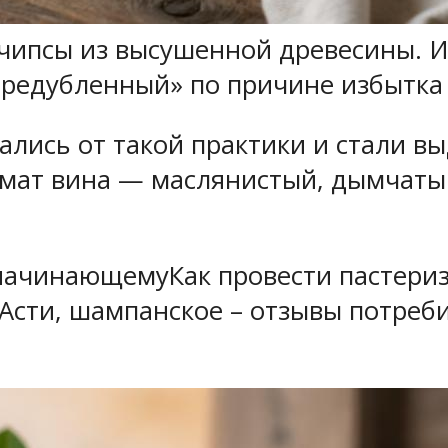
чипсы из высушенной древесины. Из
ередубленный» по причине избытка
зались от такой практики и стали в
мат вина — маслянистый, дымчатый
 начинающемуКак провести пастери
Асти, шампанское – отзывы потреб