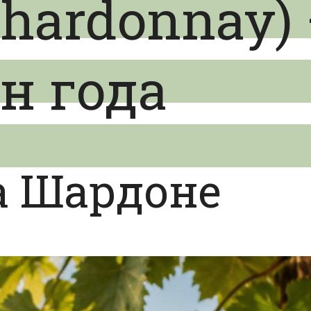
hardonnay)
н года
а Шардоне