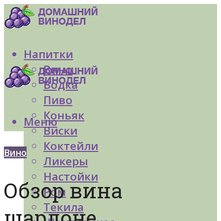
Напитки
Вино
Водка
Пиво
Коньяк
Меню
Виски
Коктейли
Вино
Ликеры
Настойки
Обзор вина
Ром
Текила
шардоне