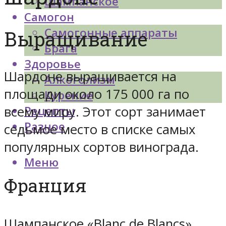
Шампанское
Самогон
Самогонные аппараты
Выращивание
Брага
Здоровье
Шардоне выращивается на
Алкоголизм
площади около 175 000 га по
Курение
всему миру. Этот сорт занимает
Рецепты
Разное
седьмое место в списке самых
популярных сортов винограда.
Меню
Франция
Шампанское «Blanc de Blancs»