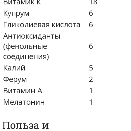
Витамик К
18
Купрум
6
Гликолиевая кислота
6
Антиоксиданты
(фенольные
6
соединения)
Калий
5
Ферум
2
Витамин А
1
Мелатонин
1
Польза и