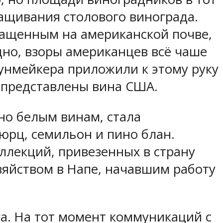
ащивания столового винограда.
ращенным на американской почве,
дно, взоры американцев всё чаше
унмейкера приложили к этому руку
и представлены вина США.
но белым винам, стала
вюрц, семильон и пино блан.
ллекций, привезенных в страну
зяйством в Напе, начавшим работу
га. На тот момент коммуникаций с