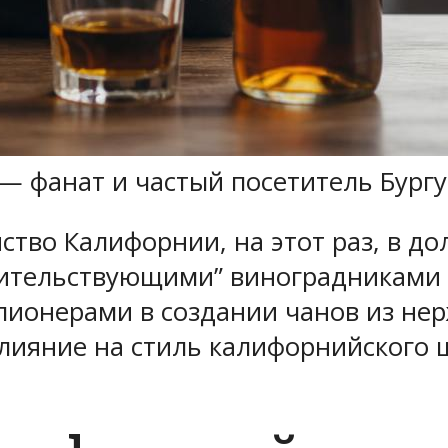
м — фанат и частый посетитель Бург
йство Калифорнии, на этот раз, в д
жительствующими” виноградниками 
и пионерами в создании чанов из н
влияние на стиль калифорнийского