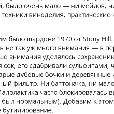
й, было очень мало — ни мейлов, н
 техники виноделия, практические 
им было шардоне 1970 от Stony Hill
 не так уж много внимания — в пер
ше внимания уделялось сохранению
ся сок, его сдабривали сульфитами,
тарые дубовые бочки и деревянные 
ный фильтр. Ни баттонажа, ни мало
Малолактика часто блокировалась 
 был нормальным). Добавим к этом
е бутилирование.