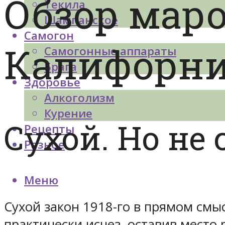
Обзор маро
Текила
Шампанское
Самогон
Калифорн
Самогонные аппараты
Брага
Здоровье
Алкоголизм
Курение
Сухой. Но не 
Рецепты
Разное
Меню
Сухой закон 1918-го в прямом смы
практически исчез, оставив место