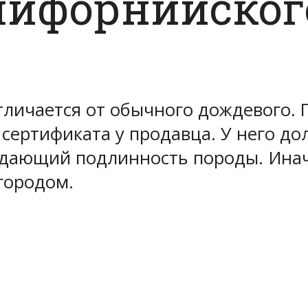
лифорнийског
тличается от обычного дождевого. 
сертификата у продавца. У него д
дающий подлинность породы. Иначе
 городом.