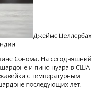
Джеймс Целлербах
ундии
олине Сонома. На сегодняшний
шардоне и пино нуара в США
ержавейки с температурным
 шардоне последующих лет.