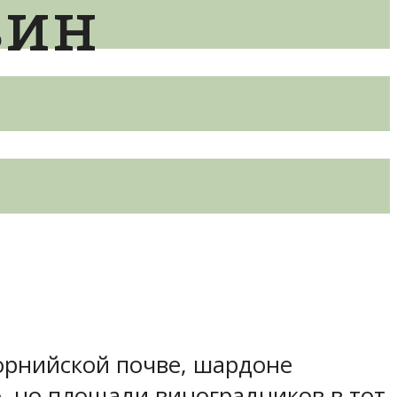
вин
форнийской почве, шардоне
о, но площади виноградников в тот