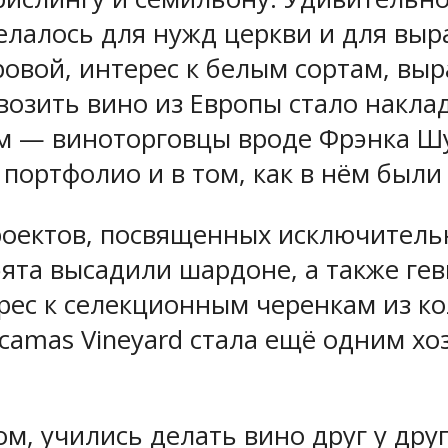
елалось для нужд церкви и для выр
овой, интерес к белым сортам, вы
 возить вино из Европы стало накла
м — виноторговцы вроде Фрэнка Ш
в портфолио и в том, как в нём был
оектов, посвященных исключитель
бята высадили шардоне, а также ге
рес к селекционным черенкам из ко
camas Vineyard стала ещё одним хо
м, учились делать вино друг у дру