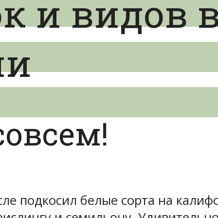
к и видов 
ии
совсем!
сле подкосил белые сорта на кали
 рислингу и семильону. Удивительн