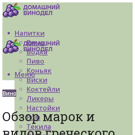
Напитки
Вино
Водка
Пиво
Коньяк
Меню
Виски
Коктейли
Вино
Ликеры
Настойки
Обзор марок и
Ром
Текила
видов греческого