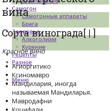
Шампанское
Самогон
вина
Самогонные аппараты
Брага
Сорта винограда[ | ]
Здоровье
Алкоголизм
Курение
Красное вино
Рецепты
Разное
Агиоргитико
Ксиномавро
Меню
Мандилария, иногда
называемая Мандиларья.
Мавродафни
Коцифали