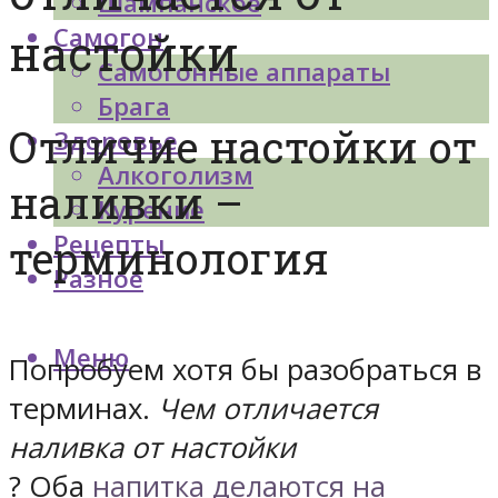
Шампанское
Самогон
настойки
Самогонные аппараты
Брага
Отличие настойки от
Здоровье
Алкоголизм
наливки –
Курение
Рецепты
терминология
Разное
Меню
Попробуем хотя бы разобраться в
терминах.
Чем отличается
наливка от настойки
? Оба
напитка делаются на