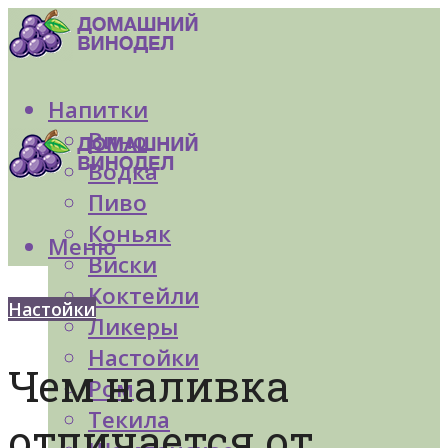
Напитки
Вино
Водка
Пиво
Коньяк
Меню
Виски
Коктейли
Настойки
Ликеры
Настойки
Чем наливка
Ром
Текила
отличается от