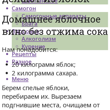
Шампанское
Самогон
Самогонные аппараты
Домашнее яблочное
Брага
вино без отжима сока
Здоровье
Алкоголизм
Курение
Нам понадобится:
Рецепты
Разное
20 килограмм яблок;
2 килограмма сахара.
Меню
Берем спелые яблоки,
перебираем их. Вырезаем
подгнившие места, очищаем от