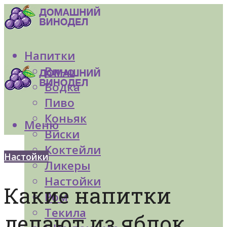
Напитки
Вино
Водка
Пиво
Коньяк
Меню
Виски
Коктейли
Настойки
Ликеры
Настойки
Какие напитки
Ром
Текила
делают из яблок