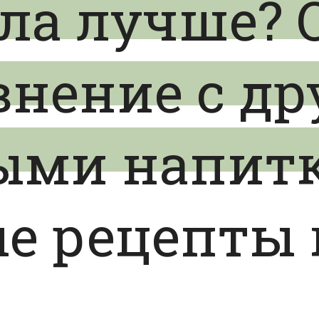
ла лучше? 
внение с д
ыми напит
е рецепты 