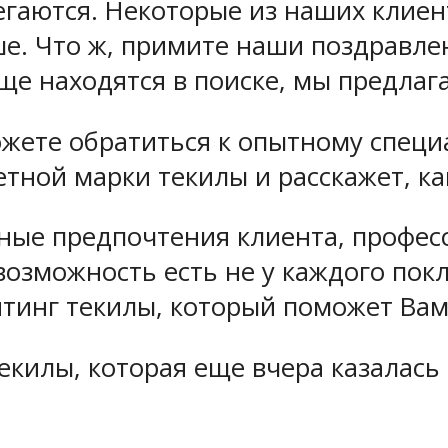
збегаются. Некоторые из наших клие
ше. Что ж, примите наши поздравл
еще находятся в поиске, мы предла
жете обратиться к опытному специ
тной марки текилы и расскажет, к
ые предпочтения клиента, професс
 возможность есть не у каждого по
тинг текилы, который поможет Вам
екилы, которая еще вчера казалась