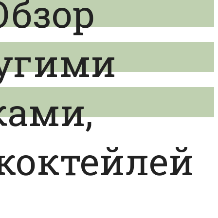
Обзор
ругими
ками,
коктейлей