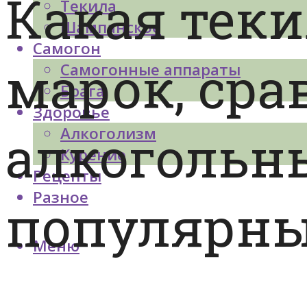
Какая теки
Текила
Шампанское
Самогон
марок, сра
Самогонные аппараты
Брага
Здоровье
алкогольн
Алкоголизм
Курение
Рецепты
Разное
популярны
Меню