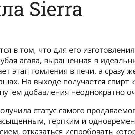
ла Sierra
ся в том, что для его изготовлени
убая агава, выращенная в идеальн
ет этап томления в печи, а сразу ж
шах. На выходе получается спирт к
 путем добавления неоднократно 
 получила статус самого продаваемо
асыщенным, терпким и одновремен
ием, отказаться испробовать котор