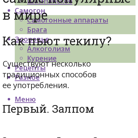
Шампанское
Самогон
в мире
Самогонные аппараты
Брага
Как пьют текилу?
Здоровье
Алкоголизм
Курение
Существуют несколько
Рецепты
традиционных способов
Разное
ее употребления.
Меню
Первый. Залпом