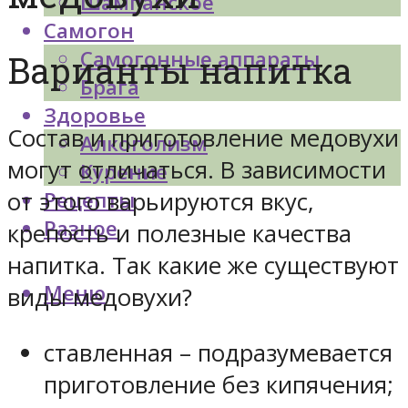
Шампанское
Самогон
Самогонные аппараты
Варианты напитка
Брага
Здоровье
Состав и приготовление медовухи
Алкоголизм
могут отличаться. В зависимости
Курение
от этого варьируются вкус,
Рецепты
Разное
крепость и полезные качества
напитка. Так какие же существуют
Меню
виды медовухи?
ставленная – подразумевается
приготовление без кипячения;