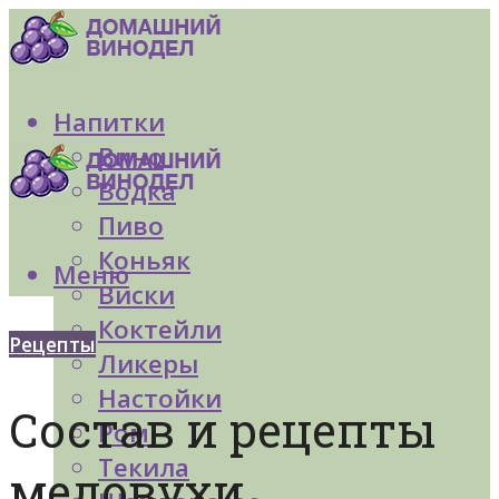
Напитки
Вино
Водка
Пиво
Коньяк
Меню
Виски
Коктейли
Рецепты
Ликеры
Настойки
Состав и рецепты
Ром
Текила
медовухи